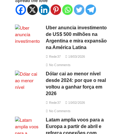
Spread the love
Uber anuncia investimento
de US$ 500 milhões na
Argentina e mira expansão
na América Latina
Rede37
18/03/2026
No Comments
Dólar cai ao menor nível
desde 2024: por que o real
voltou a ganhar força em
2026
Rede37
10/02/2026
No Comments
Latam amplia voos para a
Europa a partir de abril e
reforça conexões com