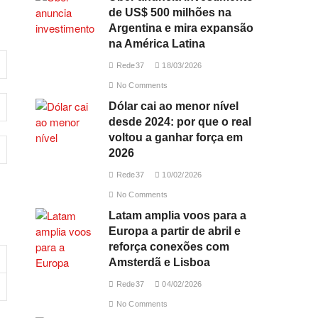
de US$ 500 milhões na
Argentina e mira expansão
na América Latina
Rede37
18/03/2026
No Comments
Dólar cai ao menor nível
desde 2024: por que o real
voltou a ganhar força em
2026
Rede37
10/02/2026
No Comments
Latam amplia voos para a
Europa a partir de abril e
reforça conexões com
Amsterdã e Lisboa
Rede37
04/02/2026
No Comments