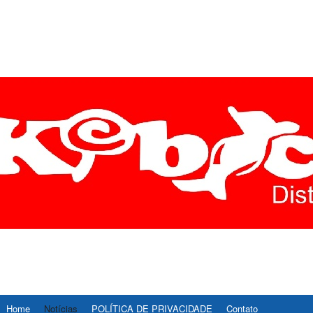
ÍCIAS DIVINÓPOLIS É R
E AS ULTIMAS NOTICIAS DE DIVINOPOLIS E REGIAO CENTRO-OESTE D
, ESPORTE, CULTURA E TECNOLOGIA.
STE – REDE37
Home
Notícias
POLÍTICA DE PRIVACIDADE
Contato