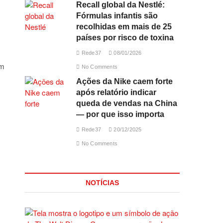
Recall global da Nestlé:
Fórmulas infantis são
recolhidas em mais de 25
países por risco de toxina
Rede37
08/01/2026
im
No Comments
Ações da Nike caem forte
após relatório indicar
queda de vendas na China
— por que isso importa
Rede37
20/12/2025
No Comments
NOTÍCIAS