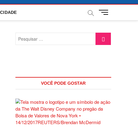
M
ACIDADE
e
n
u
Pesquisar
B
…
u
t
t
o
n
VOCÊ PODE GOSTAR