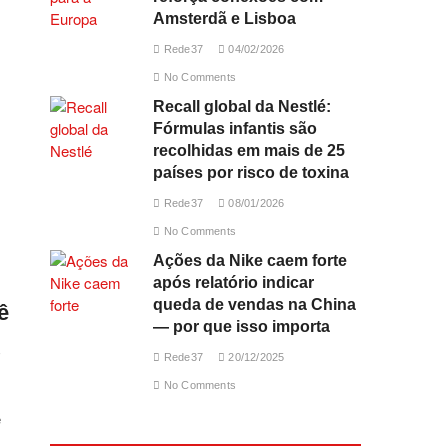
Amsterdã e Lisboa
Rede37
04/02/2026
No Comments
Recall global da Nestlé:
Fórmulas infantis são
recolhidas em mais de 25
países por risco de toxina
Rede37
08/01/2026
No Comments
Ações da Nike caem forte
após relatório indicar
queda de vendas na China
ê
— por que isso importa
O
Rede37
20/12/2025
No Comments
e