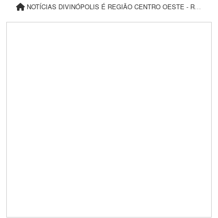
t
NOTÍCIAS DIVINÓPOLIS É REGIÃO CENTRO OESTE - REDE37
t
o
n