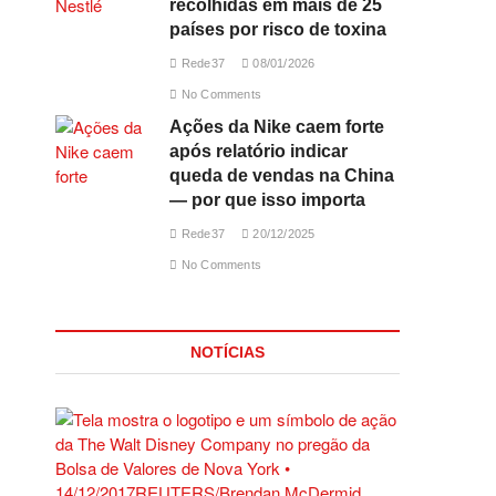
recolhidas em mais de 25
países por risco de toxina
Rede37
08/01/2026
No Comments
Ações da Nike caem forte
após relatório indicar
queda de vendas na China
— por que isso importa
Rede37
20/12/2025
No Comments
NOTÍCIAS