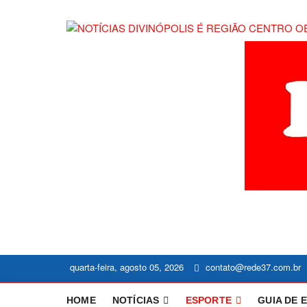
Skip
to
content
quarta-feira, agosto 05, 2026
contato@rede37.com.br
HOME
NOTÍCIAS
ESPORTE
GUIA DE 