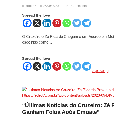
e
Desca
Rede37
06/09/2023
No Comments
Rumo
Spread the love
de
Transf
para
o
Cruzei
O Cruzeiro e Zé Ricardo Chegam a um Acordo em Mei
escolhido como…
Spread the love
O
Veja mais
Cruze
e
Zé
Ricar
Cheg
a
um
“Últimas Notícias do Cruzeiro: Zé
Acord
Ganham Folga Após Empate”
em