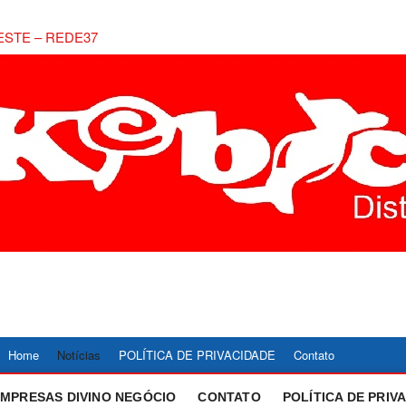
NOTÍCIAS DIVINÓP
ACOMPANHE AS ULTIMAS NOTICIAS DE DIVINOPOLIS 
COBERTURA LOCAL DE POLITICA, ECONOMIA, ESPOR
CENTRO OESTE – 
Home
Notícias
POLÍTICA DE PRIVACIDADE
Contato
EMPRESAS DIVINO NEGÓCIO
CONTATO
POLÍTICA DE PRIV