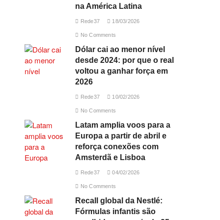
na América Latina
Rede37
18/03/2026
No Comments
Dólar cai ao menor nível
desde 2024: por que o real
voltou a ganhar força em
2026
Rede37
10/02/2026
No Comments
Latam amplia voos para a
Europa a partir de abril e
reforça conexões com
Amsterdã e Lisboa
Rede37
04/02/2026
No Comments
Recall global da Nestlé:
Fórmulas infantis são