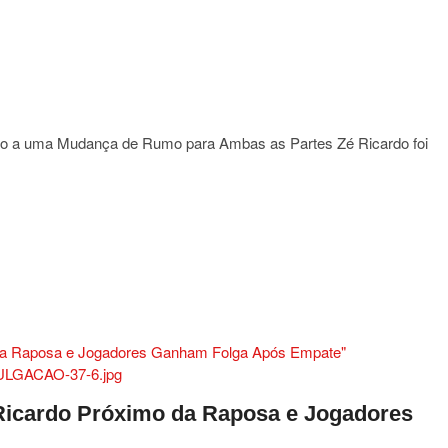
rta
res
erência
ro”
o a uma Mudança de Rumo para Ambas as Partes Zé Ricardo foi
iro
do
am
 Ricardo Próximo da Raposa e Jogadores
o