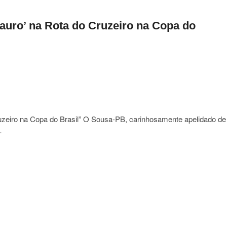
eiros
auro’ na Rota do Cruzeiro na Copa do
adores
cana
uzeiro na Copa do Brasil” O Sousa-PB, carinhosamente apelidado de
…
io
-
sauro’