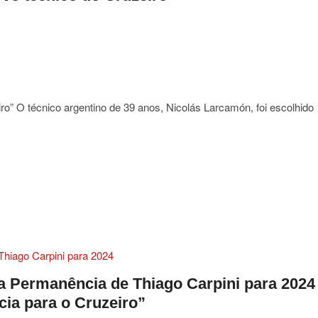
tes
que
rs
ro” O técnico argentino de 39 anos, Nicolás Larcamón, foi escolhido
amón:
ça o
o
a Permanência de Thiago Carpini para 2024
ro”
ia para o Cruzeiro”