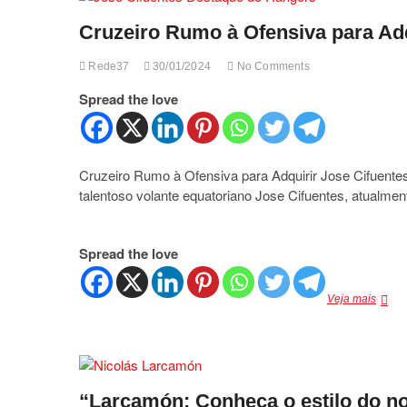
na
Cruzeiro Rumo à Ofensiva para Ad
Rota
do
Cruze
Rede37
30/01/2024
No Comments
na
Copa
Spread the love
do
Brasil”
Cruzeiro Rumo à Ofensiva para Adquirir Jose Cifuente
talentoso volante equatoriano Jose Cifuentes, atualme
Spread the love
Cruze
Veja mais
Rumo
à
Ofens
para
Adquir
“Larcamón: Conheça o estilo do no
Jose