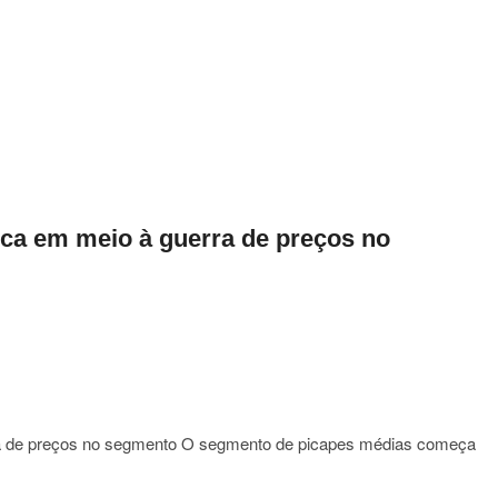
rghini
la
o
o
a
rica em meio à guerra de preços no
os
erra de preços no segmento O segmento de picapes médias começa