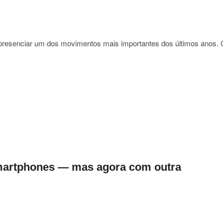
 presenciar um dos movimentos mais importantes dos últimos anos.
u
on
:
ia
smartphones — mas agora com outra
ica
ormar