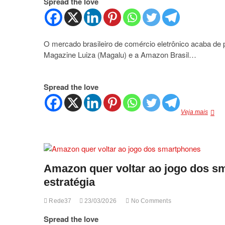
Spread the love
O mercado brasileiro de comércio eletrônico acaba de
Magazine Luiza (Magalu) e a Amazon Brasil…
Spread the love
Magal
Veja mais
e
Amaz
unem
forças
parcer
Amazon quer voltar ao jogo dos 
histór
pode
estratégia
transf
o
Rede37
23/03/2026
No Comments
varejo
online
Spread the love
no