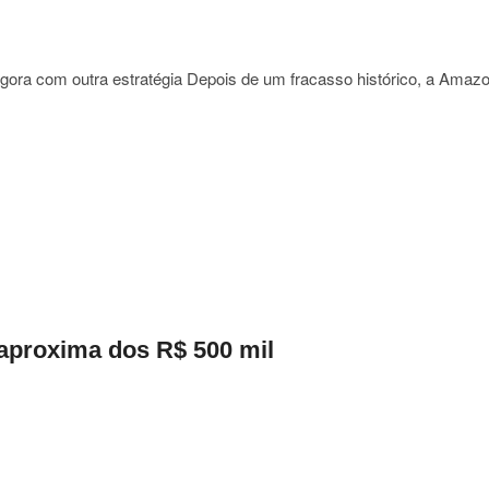
ora com outra estratégia Depois de um fracasso histórico, a Amaz
on
aproxima dos R$ 500 mil
phones
égia