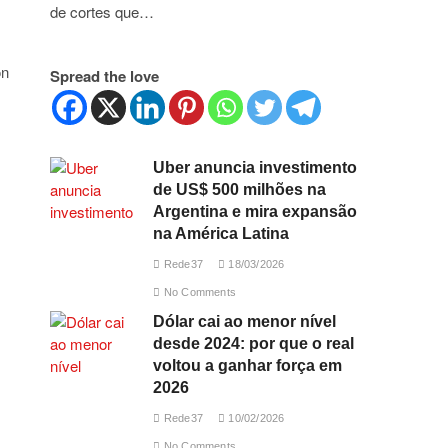
de cortes que…
on
Spread the love
Uber anuncia investimento
de US$ 500 milhões na
Argentina e mira expansão
na América Latina
Rede37
18/03/2026
No Comments
Dólar cai ao menor nível
desde 2024: por que o real
voltou a ganhar força em
2026
Rede37
10/02/2026
No Comments