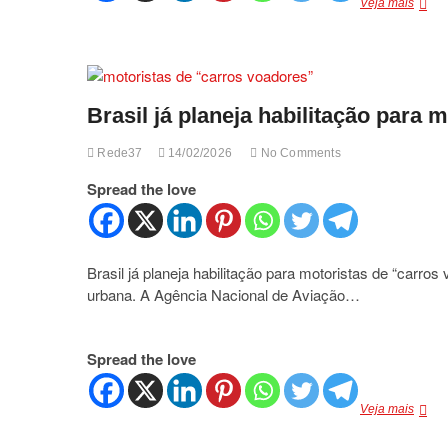
Strad
Veja mais
Freed
2026
corta
mais
de
Brasil já planeja habilitação para 
R$
25
mil
Rede37
14/02/2026
No Comments
e
vira
Spread the love
desta
no
merca
Brasil já planeja habilitação para motoristas de “carro
urbana. A Agência Nacional de Aviação…
Spread the love
Brasil
Veja mais
já
plane