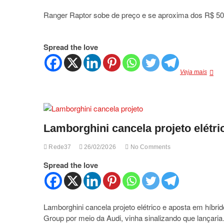
Ranger Raptor sobe de preço e se aproxima dos R$ 50
Spread the love
Range
Veja mais
Rapto
sobe
de
preço
e
Lamborghini cancela projeto elétri
se
aprox
dos
Rede37
26/02/2026
No Comments
R$
500
Spread the love
mil
Lamborghini cancela projeto elétrico e aposta em híbrid
Group por meio da Audi, vinha sinalizando que lançari