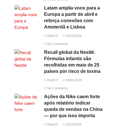
Latam amplia voos para a
Europa a partir de abril e
reforça conexões com
Amsterdã e Lisboa
Rede37
04/02/2026
No Comments
Recall global da Nestlé:
Fórmulas infantis são
recolhidas em mais de 25
países por risco de toxina
Rede37
08/01/2026
No Comments
Ações da Nike caem forte
após relatório indicar
queda de vendas na China
— por que isso importa
Rede37
20/12/2025