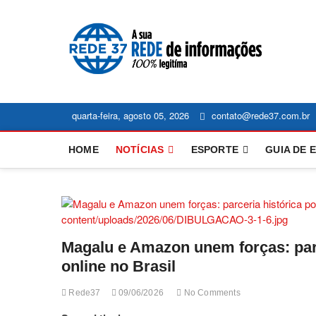
Skip
to
content
NOT
ACOMPANH
ECONOMIA
OE
quarta-feira, agosto 05, 2026
contato@rede37.com.br
HOME
NOTÍCIAS
ESPORTE
GUIA DE 
Magalu e Amazon unem forças: parc
online no Brasil
Rede37
09/06/2026
No Comments