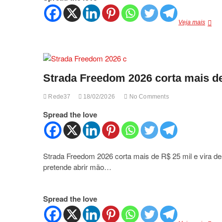
Embra
Veja mais
lidera
merca
global
de
jatos
Strada Freedom 2026 corta mais de
leves
pelo
14º
Rede37
18/02/2026
No Comments
ano
conse
Spread the love
Strada Freedom 2026 corta mais de R$ 25 mil e vira 
pretende abrir mão…
Spread the love