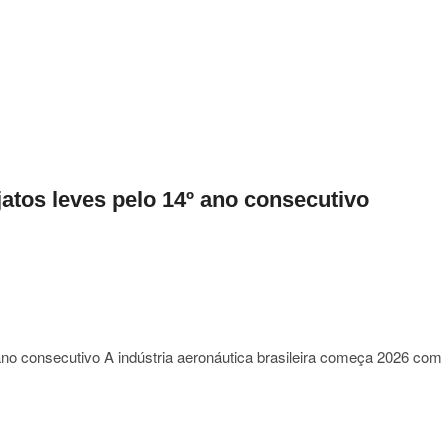
a
a
atos leves pelo 14º ano consecutivo
a
s
nto
 ano consecutivo A indústria aeronáutica brasileira começa 2026 com