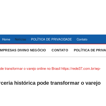
ÍCIAS DIVINÓPOLIS É R
E AS ULTIMAS NOTICIAS DE DIVINOPOLIS E REGIAO CENTRO-OESTE D
, ESPORTE, CULTURA E TECNOLOGIA.
STE – REDE37
Home
Notícias
POLÍTICA DE PRIVACIDADE
Contato
EMPRESAS DIVINO NEGÓCIO
CONTATO
POLÍTICA DE PRIV
eria histórica pode transformar o varejo