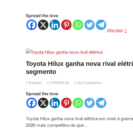
Spread the love
Lambo
Veja mais
cance
projet
elétric
e
apost
Toyota Hilux ganha nova rival elét
em
híbrid
segmento
plug-
in
Rede37
23/02/2026
No Comments
Spread the love
Toyota Hilux ganha nova rival elétrica em meio à gu
2026 mais competitivo do que…