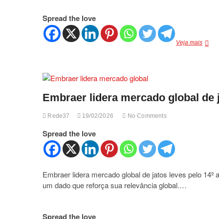
Spread the love
Toyot
Veja mais
Hilux
ganha
nova
rival
elétric
Embraer lidera mercado global de j
em
meio
à
Rede37
19/02/2026
No Comments
guerr
de
Spread the love
preço
no
segme
Embraer lidera mercado global de jatos leves pelo 14º
um dado que reforça sua relevância global.…
Spread the love