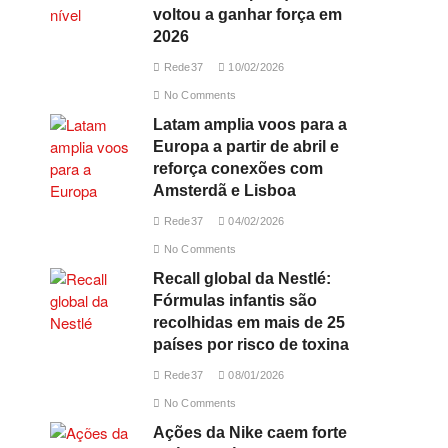
voltou a ganhar força em
2026
Rede37
10/02/2026
No Comments
Latam amplia voos para a
Europa a partir de abril e
reforça conexões com
Amsterdã e Lisboa
Rede37
04/02/2026
No Comments
Recall global da Nestlé:
Fórmulas infantis são
recolhidas em mais de 25
países por risco de toxina
Rede37
08/01/2026
No Comments
Ações da Nike caem forte