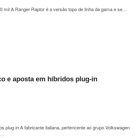
0 mil A Ranger Raptor é a versão topo de linha da gama e se…
r
r
co e aposta em híbridos plug-in
ima
os plug-in A fabricante italiana, pertencente ao grupo Volkswagen
a…