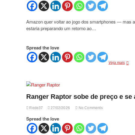
Brasil
Amazon quer voltar ao jogo dos smartphones — mas ag
estaria preparando um retorno ao…
Spread the love
Amaz
Veja mais
quer
voltar
ao
jogo
dos
Ranger Raptor sobe de preço e se 
smart
—
mas
Rede37
27/02/2026
No Comments
agora
com
Spread the love
outra
estrat