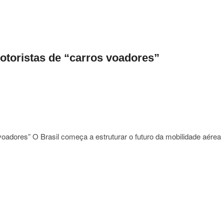
a
om
motoristas de “carros voadores”
que
do
s voadores” O Brasil começa a estruturar o futuro da mobilidade aérea
ja