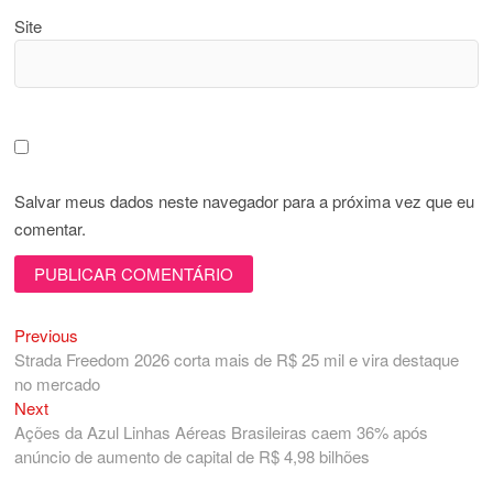
Site
Salvar meus dados neste navegador para a próxima vez que eu
comentar.
Previous
Navegação
Previous
post:
Strada Freedom 2026 corta mais de R$ 25 mil e vira destaque
de
no mercado
Post
Next
Next
post:
Ações da Azul Linhas Aéreas Brasileiras caem 36% após
anúncio de aumento de capital de R$ 4,98 bilhões