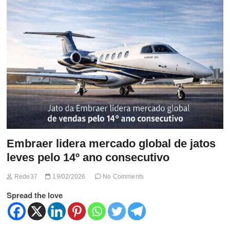
t
t
o
n
Embraer lidera mercado global de jatos
leves pelo 14º ano consecutivo
Rede37
19/02/2026
No Comments
Spread the love