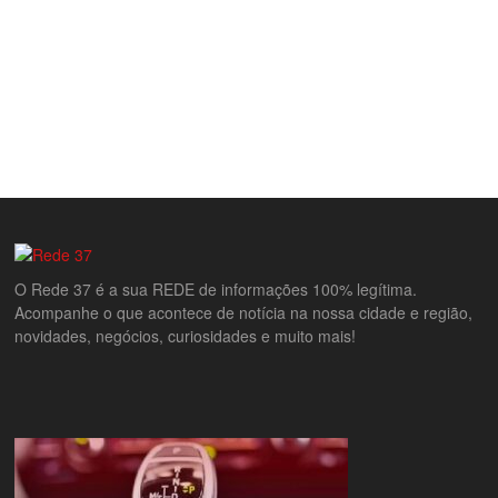
O Rede 37 é a sua REDE de informações 100% legítima.
Acompanhe o que acontece de notícia na nossa cidade e região,
novidades, negócios, curiosidades e muito mais!