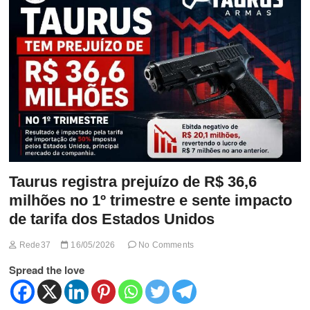
t
t
o
n
Taurus registra prejuízo de R$ 36,6
milhões no 1º trimestre e sente impacto
de tarifa dos Estados Unidos
Rede37
16/05/2026
No Comments
Spread the love