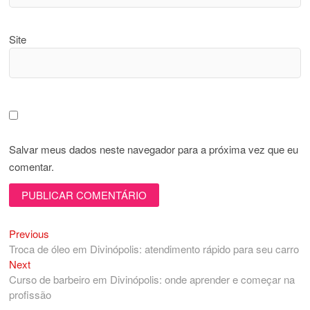
Site
Salvar meus dados neste navegador para a próxima vez que eu
comentar.
Previous
Navegação
Previous
post:
Troca de óleo em Divinópolis: atendimento rápido para seu carro
de
Next
Next
Post
post:
Curso de barbeiro em Divinópolis: onde aprender e começar na
profissão