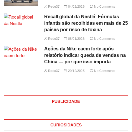
Rede37
04/02/2026
No Comments
Recall global da Nestlé: Fórmulas
infantis são recolhidas em mais de 25
países por risco de toxina
Rede37
08/01/2026
No Comments
Ações da Nike caem forte após
relatório indicar queda de vendas na
China — por que isso importa
Rede37
20/12/2025
No Comments
PUBLICIDADE
CURIOSIDADES