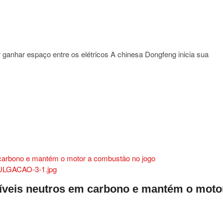
ro
sportivo
ganhar espaço entre os elétricos A chinesa Dongfeng inicia sua
a
eng
a
tíveis neutros em carbono e mantém o moto
r