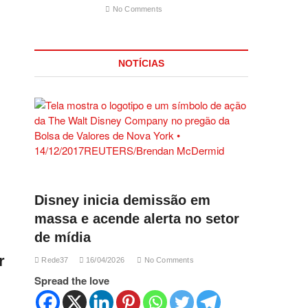
No Comments
NOTÍCIAS
Disney inicia demissão em
massa e acende alerta no setor
de mídia
r
Rede37
16/04/2026
No Comments
Spread the love