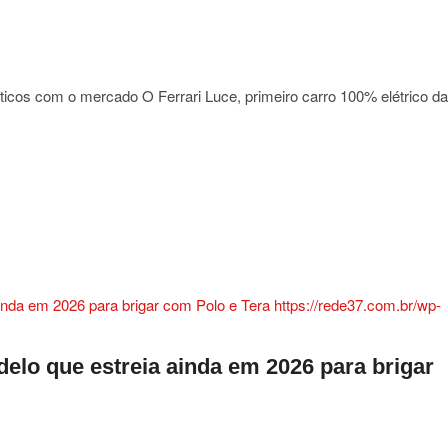
stão
íticos com o mercado O Ferrari Luce, primeiro carro 100% elétrico da
i
a
a
nde
elo que estreia ainda em 2026 para brigar
s
do