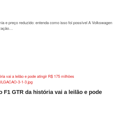
a e preço reduzido: entenda como isso foi possível A Volkswagen
lização…
a
,
F1 GTR da história vai a leilão e pode
omia
do:
da