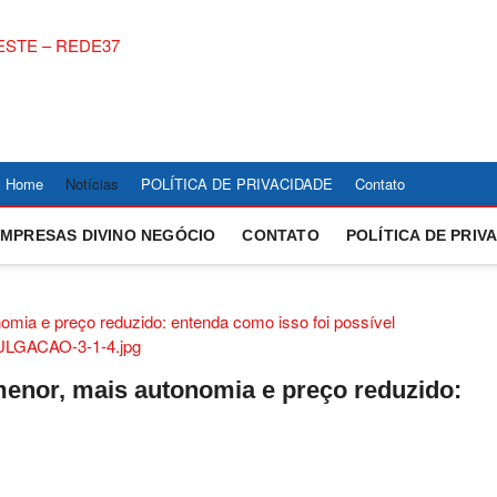
NOTÍCIAS DIVINÓP
ACOMPANHE AS ULTIMAS NOTICIAS DE DIVINOPOLIS 
COBERTURA LOCAL DE POLITICA, ECONOMIA, ESPOR
CENTRO OESTE – 
Home
Notícias
POLÍTICA DE PRIVACIDADE
Contato
EMPRESAS DIVINO NEGÓCIO
CONTATO
POLÍTICA DE PRIV
menor, mais autonomia e preço reduzido: