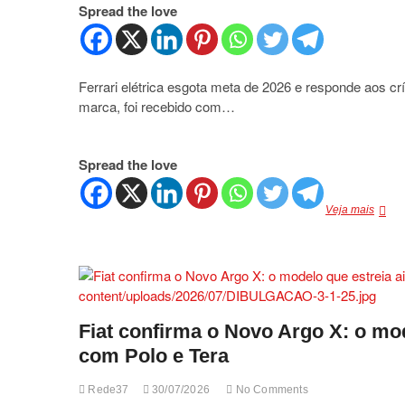
motor
Spread the love
a
combu
no
jogo
Ferrari elétrica esgota meta de 2026 e responde aos cr
marca, foi recebido com…
Spread the love
Ferrar
Veja mais
elétric
esgot
meta
de
2026
e
respo
Fiat confirma o Novo Argo X: o mod
aos
com Polo e Tera
crítico
com
o
Rede37
30/07/2026
No Comments
merca