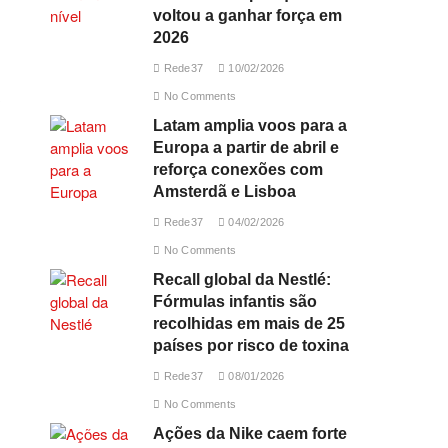
voltou a ganhar força em
2026
Rede37
10/02/2026
No Comments
Latam amplia voos para a
Europa a partir de abril e
reforça conexões com
Amsterdã e Lisboa
Rede37
04/02/2026
No Comments
Recall global da Nestlé:
Fórmulas infantis são
recolhidas em mais de 25
países por risco de toxina
Rede37
08/01/2026
No Comments
Ações da Nike caem forte