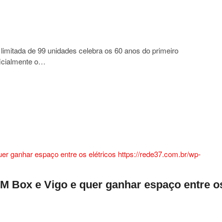
imitada de 99 unidades celebra os 60 anos do primeiro
es
ficialmente o…
rghini
lto
ge:
o
da
M Box e Vigo e quer ganhar espaço entre o
des
ra