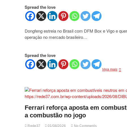
os
Spread the love
60
anos
do
primei
supere
Dongfeng estreia no Brasil com DFM Box e Vigo e quer 
da
operação no mercado brasileiro…
históri
Spread the love
Dongf
Veja mais
estrei
no
Brasil
com
DFM
Box
e
Ferrari reforça aposta em combus
Vigo
a combustão no jogo
e
quer
ganha
Rede37
01/08/2026
No Comments