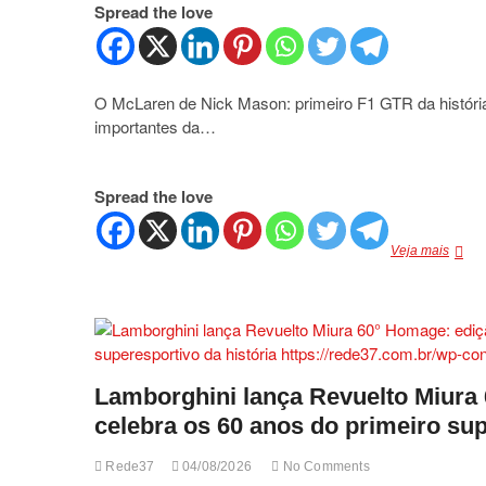
Spread the love
como
isso
foi
possív
O McLaren de Nick Mason: primeiro F1 GTR da história
importantes da…
Spread the love
O
Veja mais
McLar
de
Nick
Mason
primei
F1
GTR
Lamborghini lança Revuelto Miura 
da
celebra os 60 anos do primeiro sup
históri
vai
a
Rede37
04/08/2026
No Comments
leilão