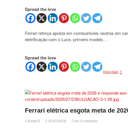
espaç
Spread the love
entre
os
elétri
Ferrari reforça aposta em combustíveis neutros em c
eletrificação com o Luce, primeiro modelo…
Spread the love
Ferrar
Veja mais
reforç
apost
em
combu
neutr
em
carbo
Ferrari elétrica esgota meta de 20
e
mant
Rede37
31/07/2026
No Comments
o