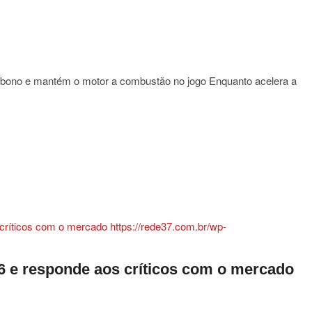
o
cos
arbono e mantém o motor a combustão no jogo Enquanto acelera a
i
a
a
stíveis
os
no
26 e responde aos críticos com o mercado
ém