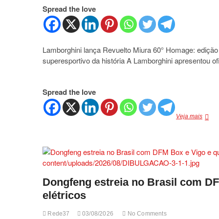
Spread the love
e
pode
atingir
R$
175
Lamborghini lança Revuelto Miura 60° Homage: edição l
milhõ
superesportivo da história A Lamborghini apresentou o
Spread the love
Lambo
Veja mais
lança
Revue
Miura
60°
Homa
ediçã
limita
Dongfeng estreia no Brasil com DF
de
elétricos
99
unida
celeb
Rede37
03/08/2026
No Comments