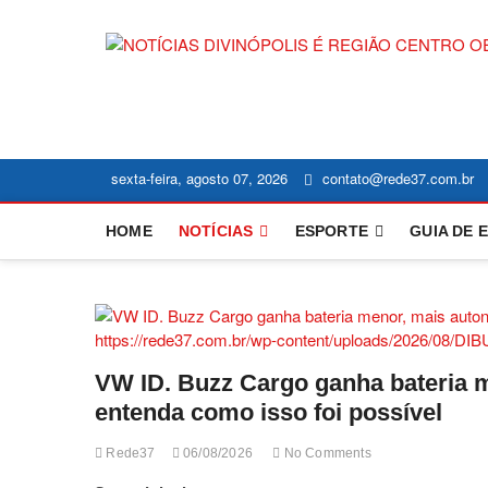
Skip
to
content
sexta-feira, agosto 07, 2026
contato@rede37.com.br
HOME
NOTÍCIAS
ESPORTE
GUIA DE 
VW ID. Buzz Cargo ganha bateria 
entenda como isso foi possível
Rede37
06/08/2026
No Comments