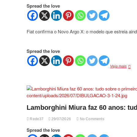
Spread the love
Fiat confirma o Novo Argo X: o modelo que estreia ain
Spread the love
Fiat
Veja mais
confi
o
Novo
Argo
X:
o
model
Lamborghini Miura faz 60 anos: tud
que
estrei
Rede37
29/07/2026
No Comments
ainda
em
Spread the love
2026