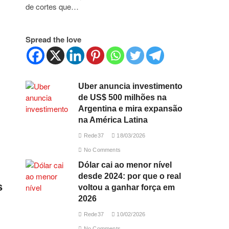
de cortes que…
Spread the love
Uber anuncia investimento
de US$ 500 milhões na
Argentina e mira expansão
na América Latina
Rede37
18/03/2026
No Comments
Dólar cai ao menor nível
desde 2024: por que o real
s
voltou a ganhar força em
2026
Rede37
10/02/2026
No Comments