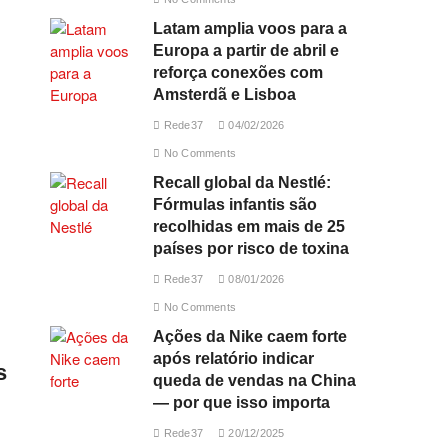
Latam amplia voos para a
Europa a partir de abril e
reforça conexões com
Amsterdã e Lisboa
Rede37
04/02/2026
No Comments
Recall global da Nestlé:
Fórmulas infantis são
recolhidas em mais de 25
países por risco de toxina
Rede37
08/01/2026
No Comments
Ações da Nike caem forte
após relatório indicar
s
queda de vendas na China
— por que isso importa
Rede37
20/12/2025