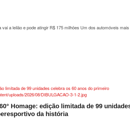
el
 vai a leilão e pode atingir R$ 175 milhões Um dos automóveis mais
en
:
ro
60° Homage: edição limitada de 99 unidade
eresportivo da história
a