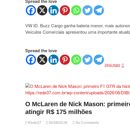
Spread the love
VW ID. Buzz Cargo ganha bateria menor, mais autonomi
Veículos Comerciais apresentou uma importante atua
Spread the love
VW
Veja mais
ID.
Buzz
Cargo
ganha
bateri
menor
mais
O McLaren de Nick Mason: primeiro 
auton
atingir R$ 175 milhões
e
preço
reduzi
Rede37
05/08/2026
No Comments
enten