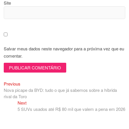
Site
Salvar meus dados neste navegador para a próxima vez que eu
comentar.
Previous
Navegação
Previous
post:
Nova picape da BYD: tudo o que já sabemos sobre a híbrida
de
rival da Toro
Post
Next
Next
post:
5 SUVs usados até R$ 80 mil que valem a pena em 2026