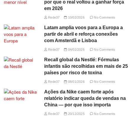
por que o real voltou a ganhar força
em 2026
Rede37
10/02/2026
No Comments
Latam amplia voos para a Europa a
partir de abril e reforça conexões
com Amsterdã e Lisboa
Rede37
04/02/2026
No Comments
Recall global da Nestlé: Fórmulas
infantis são recolhidas em mais de 25
países por risco de toxina
Rede37
08/01/2026
No Comments
Ações da Nike caem forte após
relatório indicar queda de vendas na
China — por que isso importa
Rede37
20/12/2025
No Comments