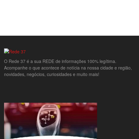
O Rede 37 é a sua REDE de informações 100% legítima.
Acompanhe o que acontece de notícia na nossa cidade e região,
novidades, negócios, curiosidades e muito mais!