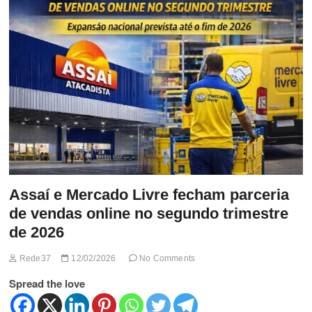
t
t
o
n
Assaí e Mercado Livre fecham parceria
de vendas online no segundo trimestre
de 2026
Rede37
12/02/2026
No Comments
Spread the love