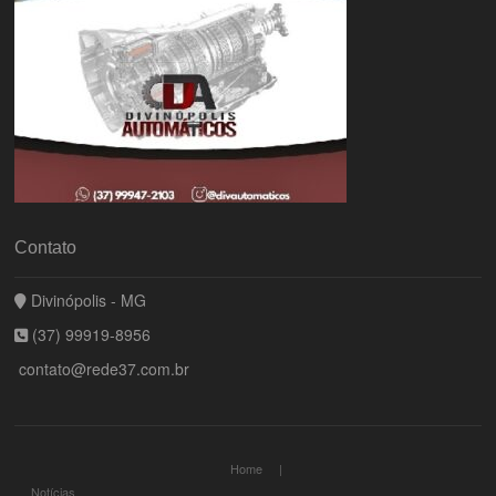
Contato
Divinópolis - MG
(37) 99919-8956
contato@rede37.com.br
Home
Notícias