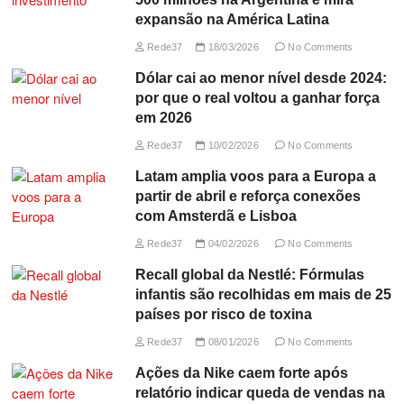
expansão na América Latina
Rede37
18/03/2026
No Comments
Dólar cai ao menor nível desde 2024:
por que o real voltou a ganhar força
em 2026
Rede37
10/02/2026
No Comments
Latam amplia voos para a Europa a
partir de abril e reforça conexões
com Amsterdã e Lisboa
Rede37
04/02/2026
No Comments
Recall global da Nestlé: Fórmulas
infantis são recolhidas em mais de 25
países por risco de toxina
Rede37
08/01/2026
No Comments
Ações da Nike caem forte após
relatório indicar queda de vendas na