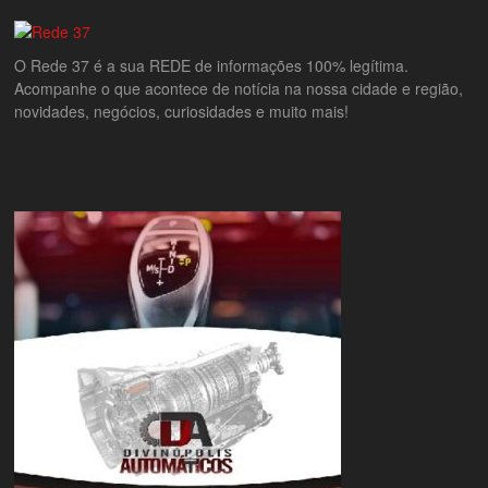
O Rede 37 é a sua REDE de informações 100% legítima.
Acompanhe o que acontece de notícia na nossa cidade e região,
novidades, negócios, curiosidades e muito mais!