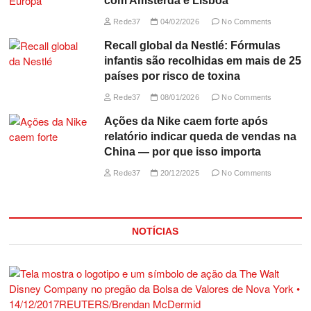
com Amsterdã e Lisboa
Rede37
04/02/2026
No Comments
Recall global da Nestlé: Fórmulas
infantis são recolhidas em mais de 25
países por risco de toxina
Rede37
08/01/2026
No Comments
Ações da Nike caem forte após
relatório indicar queda de vendas na
China — por que isso importa
Rede37
20/12/2025
No Comments
NOTÍCIAS