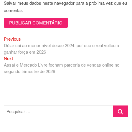
Salvar meus dados neste navegador para a próxima vez que eu
comentar.
Previous
Navegação
Previous
post:
Dólar cai ao menor nível desde 2024: por que o real voltou a
de
ganhar força em 2026
Post
Next
Next
post:
Assaí e Mercado Livre fecham parceria de vendas online no
segundo trimestre de 2026
Pesquisa
…