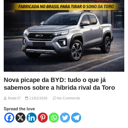
t
t
o
n
Nova picape da BYD: tudo o que já
sabemos sobre a híbrida rival da Toro
Rede37
11/02/2026
No Comments
Spread the love