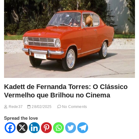
t
t
o
n
Kadett de Fernanda Torres: O Clássico
Vermelho que Brilhou no Cinema
Rede37
28/02/2025
No Comments
Spread the love