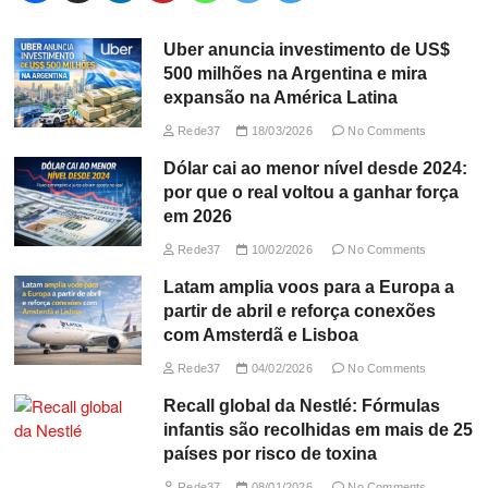
Uber anuncia investimento de US$
500 milhões na Argentina e mira
expansão na América Latina
Rede37
18/03/2026
No Comments
Dólar cai ao menor nível desde 2024:
por que o real voltou a ganhar força
em 2026
Rede37
10/02/2026
No Comments
Latam amplia voos para a Europa a
partir de abril e reforça conexões
com Amsterdã e Lisboa
Rede37
04/02/2026
No Comments
Recall global da Nestlé: Fórmulas
infantis são recolhidas em mais de 25
países por risco de toxina
Rede37
08/01/2026
No Comments