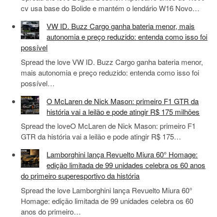
cv usa base do Bolide e mantém o lendário W16 Novo…
VW ID. Buzz Cargo ganha bateria menor, mais
autonomia e preço reduzido: entenda como isso foi
possível
Spread the love VW ID. Buzz Cargo ganha bateria menor,
mais autonomia e preço reduzido: entenda como isso foi
possível…
O McLaren de Nick Mason: primeiro F1 GTR da
história vai a leilão e pode atingir R$ 175 milhões
Spread the loveO McLaren de Nick Mason: primeiro F1
GTR da história vai a leilão e pode atingir R$ 175…
Lamborghini lança Revuelto Miura 60° Homage:
edição limitada de 99 unidades celebra os 60 anos
do primeiro superesportivo da história
Spread the love Lamborghini lança Revuelto Miura 60°
Homage: edição limitada de 99 unidades celebra os 60
anos do primeiro…