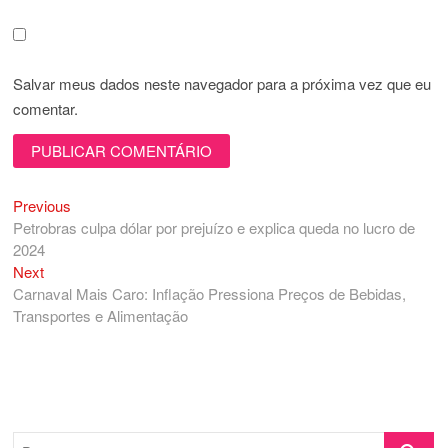
Salvar meus dados neste navegador para a próxima vez que eu
comentar.
Previous
Navegação
Previous
post:
Petrobras culpa dólar por prejuízo e explica queda no lucro de
de
2024
Post
Next
Next
post:
Carnaval Mais Caro: Inflação Pressiona Preços de Bebidas,
Transportes e Alimentação
Pesquisa