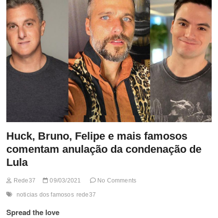
t
t
o
n
Huck, Bruno, Felipe e mais famosos
comentam anulação da condenação de
Lula
Rede37
09/03/2021
No Comments
noticias dos famosos
rede37
Spread the love