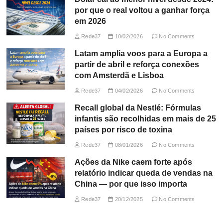
por que o real voltou a ganhar força
em 2026
Rede37
10/02/2026
No Comments
Latam amplia voos para a Europa a
partir de abril e reforça conexões
com Amsterdã e Lisboa
Rede37
04/02/2026
No Comments
Recall global da Nestlé: Fórmulas
infantis são recolhidas em mais de 25
países por risco de toxina
Rede37
08/01/2026
No Comments
Ações da Nike caem forte após
relatório indicar queda de vendas na
China — por que isso importa
Rede37
20/12/2025
No Comments