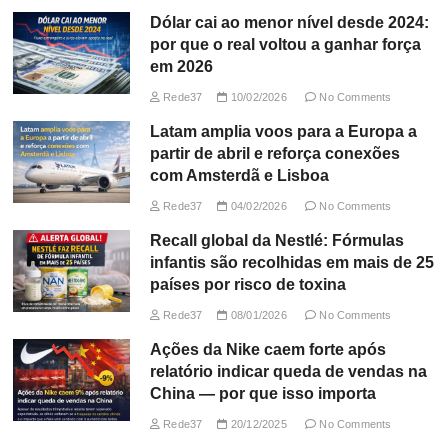
Dólar cai ao menor nível desde 2024:
por que o real voltou a ganhar força
em 2026
Rede37
10/02/2026
No Comments
Latam amplia voos para a Europa a
partir de abril e reforça conexões
com Amsterdã e Lisboa
Rede37
04/02/2026
No Comments
Recall global da Nestlé: Fórmulas
infantis são recolhidas em mais de 25
países por risco de toxina
Rede37
08/01/2026
No Comments
Ações da Nike caem forte após
relatório indicar queda de vendas na
China — por que isso importa
Rede37
20/12/2025
No Comments