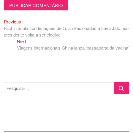
Previous
Navegação
Previous
post:
Fachin anula condenações de Lula relacionadas à Lava Jato: ex-
de
presidente volta a ser elegível
Post
Next
Next
post:
Viagens internacionais China lança ‘passaporte da vacina’
Pesquisa
…