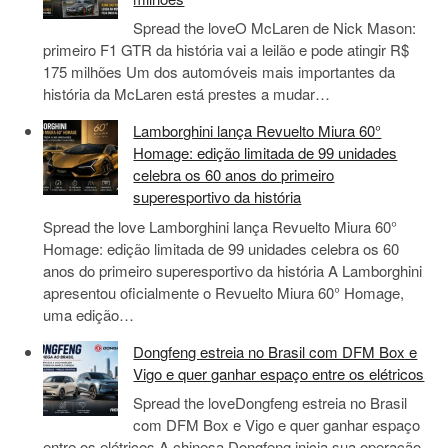
Spread the loveO McLaren de Nick Mason:
primeiro F1 GTR da história vai a leilão e pode atingir R$
175 milhões Um dos automóveis mais importantes da
história da McLaren está prestes a mudar…
Lamborghini lança Revuelto Miura 60°
Homage: edição limitada de 99 unidades
celebra os 60 anos do primeiro
superesportivo da história
Spread the love Lamborghini lança Revuelto Miura 60°
Homage: edição limitada de 99 unidades celebra os 60
anos do primeiro superesportivo da história A Lamborghini
apresentou oficialmente o Revuelto Miura 60° Homage,
uma edição…
Dongfeng estreia no Brasil com DFM Box e
Vigo e quer ganhar espaço entre os elétricos
Spread the loveDongfeng estreia no Brasil
com DFM Box e Vigo e quer ganhar espaço
entre os elétricos A chinesa Dongfeng inicia sua operação