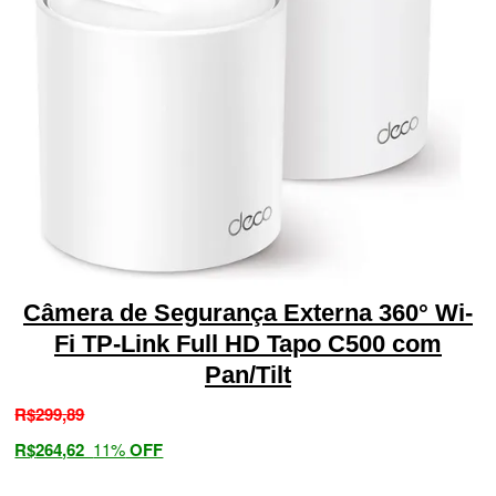
Câmera de Segurança Externa 360° Wi-
Fi TP-Link Full HD Tapo C500 com
Pan/Tilt
R$
299
,
89
R$
264
,
62
11%
OFF