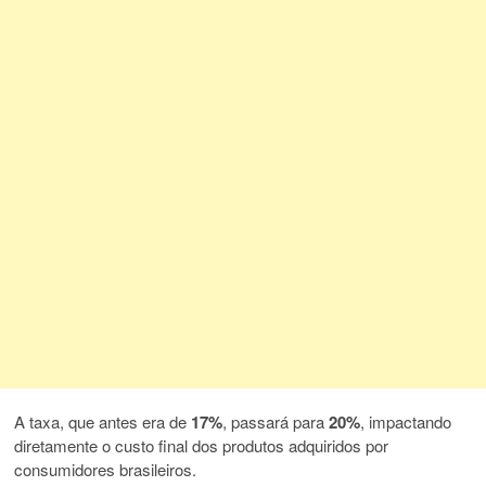
A taxa, que antes era de
17%
, passará para
20%
, impactando
diretamente o custo final dos produtos adquiridos por
consumidores brasileiros.