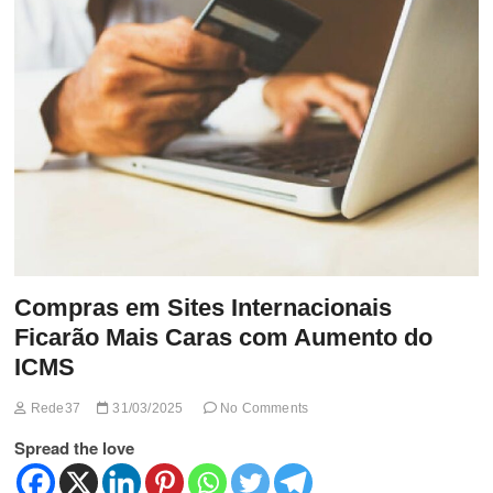
t
t
o
n
Compras em Sites Internacionais
Ficarão Mais Caras com Aumento do
ICMS
Rede37
31/03/2025
No Comments
Spread the love