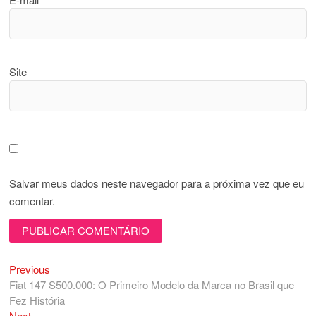
Site
Salvar meus dados neste navegador para a próxima vez que eu
comentar.
Previous
Navegação
Previous
post:
Fiat 147 S500.000: O Primeiro Modelo da Marca no Brasil que
de
Fez História
Next
Next