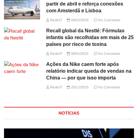
partir de abril e reforça conexões
com Amsterdã e Lisboa
Rede37
04/02/2026
No Comments
Recall global da Nestlé: Fórmulas
infantis são recolhidas em mais de 25
países por risco de toxina
Rede37
08/01/2026
No Comments
Ações da Nike caem forte após
relatório indicar queda de vendas na
China — por que isso importa
Rede37
20/12/2025
No Comments
NOTÍCIAS