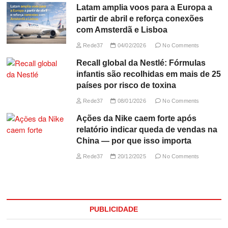
Latam amplia voos para a Europa a
partir de abril e reforça conexões
com Amsterdã e Lisboa
Rede37
04/02/2026
No Comments
Recall global da Nestlé: Fórmulas
infantis são recolhidas em mais de 25
países por risco de toxina
Rede37
08/01/2026
No Comments
Ações da Nike caem forte após
relatório indicar queda de vendas na
China — por que isso importa
Rede37
20/12/2025
No Comments
PUBLICIDADE