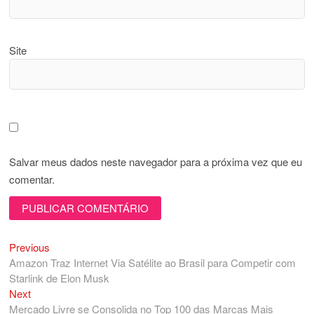
Site
Salvar meus dados neste navegador para a próxima vez que eu
comentar.
Previous
Navegação
Previous
post:
Amazon Traz Internet Via Satélite ao Brasil para Competir com
de
Starlink de Elon Musk
Post
Next
Next
post:
Mercado Livre se Consolida no Top 100 das Marcas Mais