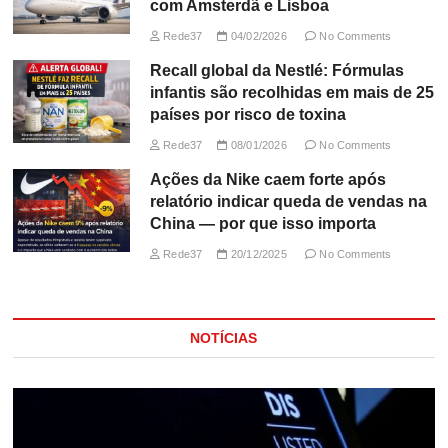
com Amsterdã e Lisboa
Rede37
04/02/2026
No Comments
Recall global da Nestlé: Fórmulas
infantis são recolhidas em mais de 25
países por risco de toxina
Rede37
08/01/2026
No Comments
Ações da Nike caem forte após
relatório indicar queda de vendas na
China — por que isso importa
Rede37
20/12/2025
No Comments
NOTÍCIAS