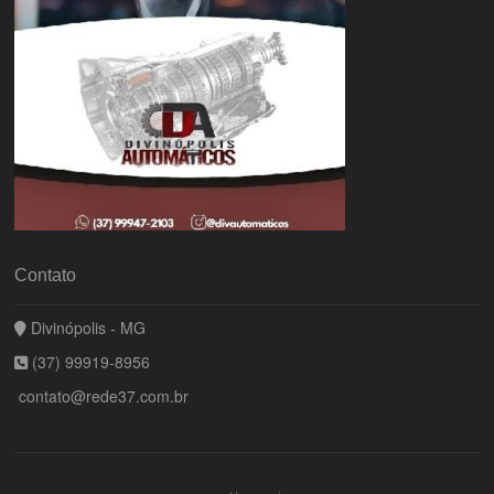
Contato
Divinópolis - MG
(37) 99919-8956
contato@rede37.com.br