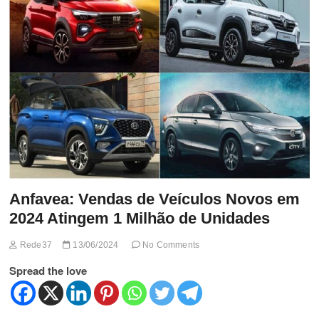
t
t
o
n
Anfavea: Vendas de Veículos Novos em
2024 Atingem 1 Milhão de Unidades
Rede37
13/06/2024
No Comments
Spread the love