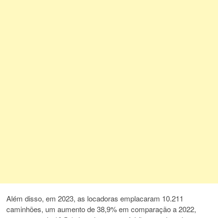
Além disso, em 2023, as locadoras emplacaram 10.211
caminhões, um aumento de 38,9% em comparação a 2022,