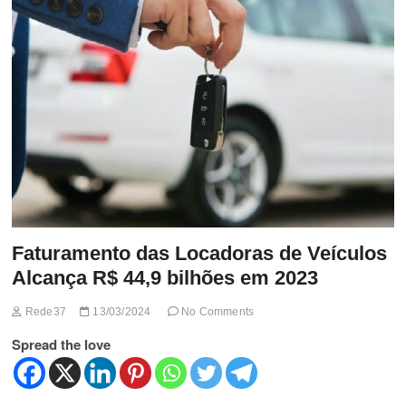
t
t
o
n
Faturamento das Locadoras de Veículos
Alcança R$ 44,9 bilhões em 2023
Rede37
13/03/2024
No Comments
Spread the love