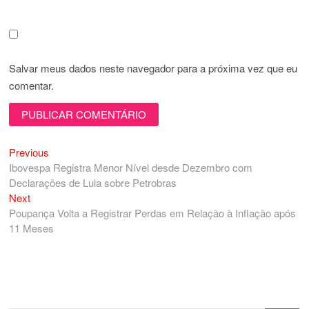
Salvar meus dados neste navegador para a próxima vez que eu
comentar.
Previous
Navegação
Previous
post:
Ibovespa Registra Menor Nível desde Dezembro com
de
Declarações de Lula sobre Petrobras
Post
Next
Next
post:
Poupança Volta a Registrar Perdas em Relação à Inflação após
11 Meses