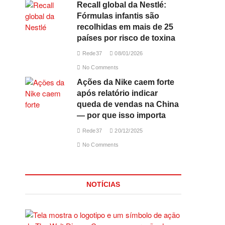
Recall global da Nestlé:
Fórmulas infantis são
recolhidas em mais de 25
países por risco de toxina
Rede37
08/01/2026
No Comments
Ações da Nike caem forte
após relatório indicar
queda de vendas na China
— por que isso importa
Rede37
20/12/2025
No Comments
NOTÍCIAS