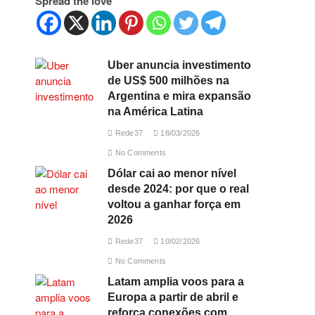
Spread the love
Uber anuncia investimento
de US$ 500 milhões na
Argentina e mira expansão
na América Latina
Rede37
18/03/2026
No Comments
Dólar cai ao menor nível
desde 2024: por que o real
voltou a ganhar força em
2026
Rede37
10/02/2026
No Comments
Latam amplia voos para a
Europa a partir de abril e
reforça conexões com