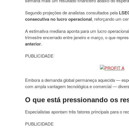
semana mais um resultado financeiro abaixo do esper
Segundo projeções de analistas consultados pela
LSE
consecutiva no lucro operacional
, reforçando um ce
A estimativa mediana aponta para um lucro operacion
trimestre encerrado entre janeiro e março, o que repr
anterior
.
PUBLICIDADE
Embora a demanda global permaneça aquecida — especi
com ampla vantagem tecnológica e comercial — divers
O que está pressionando os re
Especialistas apontam três fatores principais para o re
PUBLICIDADE