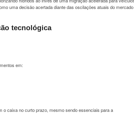
priorizando híbridos ao invés de uma migração acelerada para veículo
 como uma decisão acertada diante das oscilações atuais do mercado
ão tecnológica
timentos em:
m o caixa no curto prazo, mesmo sendo essenciais para a