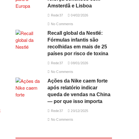
Amsterdã e Lisboa
Rede37
04/02/2026
No Comments
Recall global da Nestlé:
Fórmulas infantis são
recolhidas em mais de 25
países por risco de toxina
Rede37
08/01/2026
No Comments
Ações da Nike caem forte
após relatório indicar
queda de vendas na China
— por que isso importa
Rede37
20/12/2025
No Comments