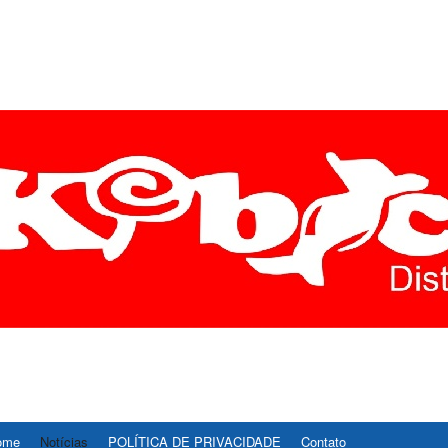
ÍCIAS DIVINÓPOLIS É R
E AS ULTIMAS NOTICIAS DE DIVINOPOLIS E REGIAO CENTRO-OESTE D
, ESPORTE, CULTURA E TECNOLOGIA.
STE – REDE37
ome
Notícias
POLÍTICA DE PRIVACIDADE
Contato