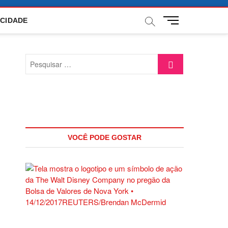
M
ACIDADE
e
n
u
Pesquisar
B
…
u
t
t
o
n
VOCÊ PODE GOSTAR