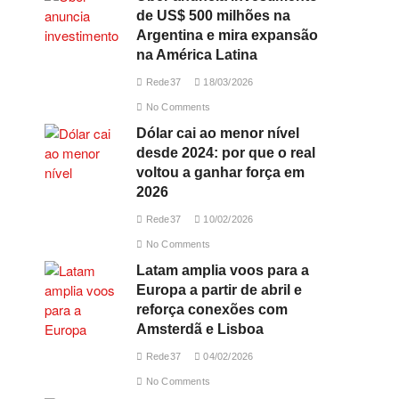
de US$ 500 milhões na
Argentina e mira expansão
na América Latina
Rede37
18/03/2026
No Comments
Dólar cai ao menor nível
desde 2024: por que o real
voltou a ganhar força em
2026
Rede37
10/02/2026
No Comments
Latam amplia voos para a
Europa a partir de abril e
reforça conexões com
Amsterdã e Lisboa
Rede37
04/02/2026
No Comments