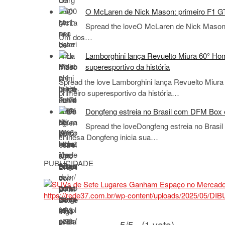
O McLaren de Nick Mason: primeiro F1 GTR 
Spread the loveO McLaren de Nick Mason: p
Um dos…
Lamborghini lança Revuelto Miura 60° Hom
superesportivo da história
Spread the love Lamborghini lança Revuelto Miura
primeiro superesportivo da história…
Dongfeng estreia no Brasil com DFM Box e
Spread the loveDongfeng estreia no Brasi
chinesa Dongfeng inicia sua…
PUBLICIDADE
5/5 - (1 voto)