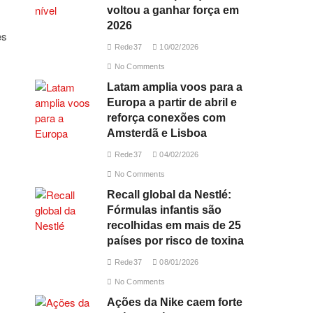
voltou a ganhar força em
2026
es
Rede37
10/02/2026
No Comments
Latam amplia voos para a
Europa a partir de abril e
reforça conexões com
Amsterdã e Lisboa
Rede37
04/02/2026
No Comments
Recall global da Nestlé:
Fórmulas infantis são
recolhidas em mais de 25
países por risco de toxina
Rede37
08/01/2026
No Comments
Ações da Nike caem forte