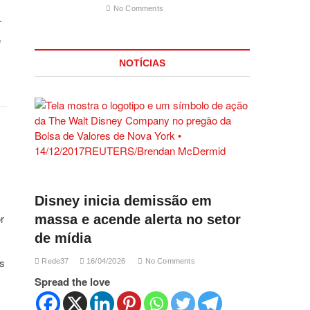
No Comments
.
e
NOTÍCIAS
Disney inicia demissão em
r
massa e acende alerta no setor
de mídia
os
Rede37
16/04/2026
No Comments
Spread the love