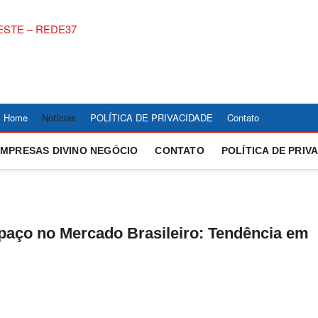
NOTÍCIAS DIVINÓP
ACOMPANHE AS ULTIMAS NOTICIAS DE DIVINOPOLIS 
COBERTURA LOCAL DE POLITICA, ECONOMIA, ESPOR
CENTRO OESTE – 
Home
Notícias
POLÍTICA DE PRIVACIDADE
Contato
EMPRESAS DIVINO NEGÓCIO
CONTATO
POLÍTICA DE PRIV
aço no Mercado Brasileiro: Tendência em