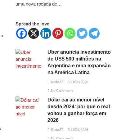
uma nova rodada de…
Spread the love
mo
Uber anuncia investimento
de US$ 500 milhões na
Argentina e mira expansão
na América Latina
Rede37
18/03/2026
No Comments
Dólar cai ao menor nível
desde 2024: por que o real
voltou a ganhar força em
2026
s.
Rede37
10/02/2026
No Comments