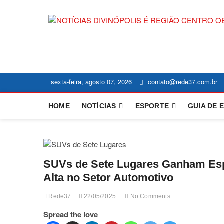
Skip
to
content
sexta-feira, agosto 07, 2026
contato@rede37.com.br
HOME
NOTÍCIAS
ESPORTE
GUIA DE 
SUVs de Sete Lugares Ganham Esp
Alta no Setor Automotivo
Rede37
22/05/2025
No Comments
Spread the love