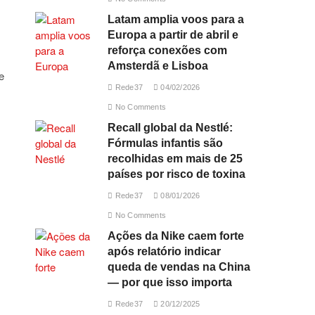
Latam amplia voos para a
Europa a partir de abril e
reforça conexões com
Amsterdã e Lisboa
e
Rede37
04/02/2026
No Comments
Recall global da Nestlé:
Fórmulas infantis são
recolhidas em mais de 25
países por risco de toxina
Rede37
08/01/2026
No Comments
Ações da Nike caem forte
após relatório indicar
queda de vendas na China
— por que isso importa
Rede37
20/12/2025