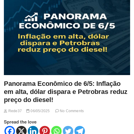
t
t
o
n
Panorama Econômico de 6/5: Inflação
em alta, dólar dispara e Petrobras reduz
preço do diesel!
Rede37
06/05/2025
No Comments
Spread the love