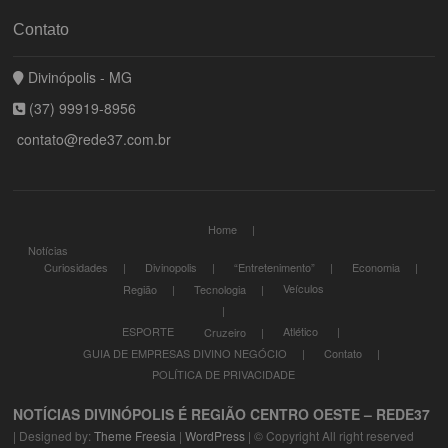
Contato
Divinópolis - MG
(37) 99919-8956
contato@rede37.com.br
Home
Notícias
Curiosidades
Divinopolis
“Entretenimento”
Economia
Veículos
Região
Tecnologia
ESPORTE
Atlético
Cruzeiro
GUIA DE EMPRESAS DIVINO NEGÓCIO
Contato
POLÍTICA DE PRIVACIDADE
NOTÍCIAS DIVINÓPOLIS É REGIÃO CENTRO OESTE – REDE37
| Designed by:
Theme Freesia
|
WordPress
| © Copyright All right reserved