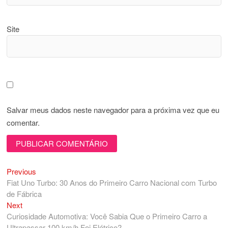
Site
Salvar meus dados neste navegador para a próxima vez que eu
comentar.
Previous
Navegação
Previous
post:
Fiat Uno Turbo: 30 Anos do Primeiro Carro Nacional com Turbo
de
de Fábrica
Post
Next
Next
post:
Curiosidade Automotiva: Você Sabia Que o Primeiro Carro a
Ultrapassar 100 km/h Foi Elétrico?