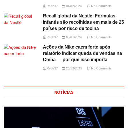
Rede37
04/02/2026
No Comments
Recall global da Nestlé: Fórmulas
infantis são recolhidas em mais de 25
países por risco de toxina
Rede37
08/01/2026
No Comments
Ações da Nike caem forte após
relatório indicar queda de vendas na
China — por que isso importa
Rede37
20/12/2025
No Comments
NOTÍCIAS