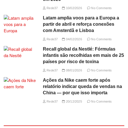
Rede37
10/02/2026
No Comments
Latam amplia voos para a Europa a
partir de abril e reforça conexões
com Amsterdã e Lisboa
Rede37
04/02/2026
No Comments
Recall global da Nestlé: Fórmulas
infantis são recolhidas em mais de 25
países por risco de toxina
Rede37
08/01/2026
No Comments
Ações da Nike caem forte após
relatório indicar queda de vendas na
China — por que isso importa
Rede37
20/12/2025
No Comments