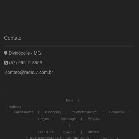
Contato
Divinópolis - MG
(37) 99919-8956
contato@rede37.com.br
Home
Notícias
Curiosidades
Divinopolis
“Entretenimento”
Economia
Veículos
Região
Tecnologia
ESPORTE
Atlético
Cruzeiro
GUIA DE EMPRESAS DIVINO NEGÓCIO
Contato