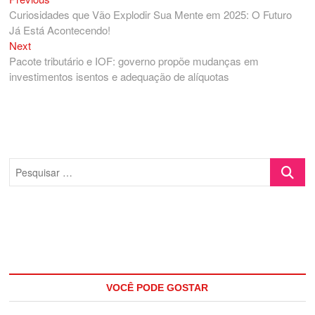
Navegação
post:
Curiosidades que Vão Explodir Sua Mente em 2025: O Futuro
de
Já Está Acontecendo!
Post
Next
Next
post:
Pacote tributário e IOF: governo propõe mudanças em
investimentos isentos e adequação de alíquotas
Pesquisa
…
VOCÊ PODE GOSTAR