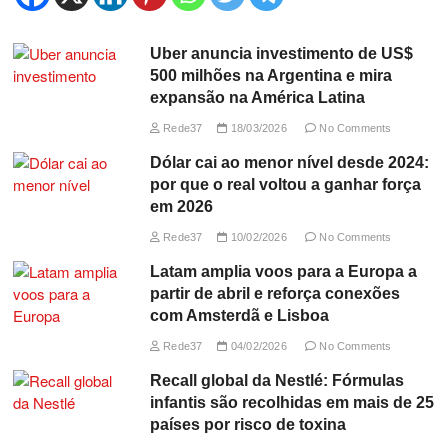
Uber anuncia investimento de US$
500 milhões na Argentina e mira
expansão na América Latina
Rede37
18/03/2026
No Comments
Dólar cai ao menor nível desde 2024:
por que o real voltou a ganhar força
em 2026
Rede37
10/02/2026
No Comments
Latam amplia voos para a Europa a
partir de abril e reforça conexões
com Amsterdã e Lisboa
Rede37
04/02/2026
No Comments
Recall global da Nestlé: Fórmulas
infantis são recolhidas em mais de 25
países por risco de toxina