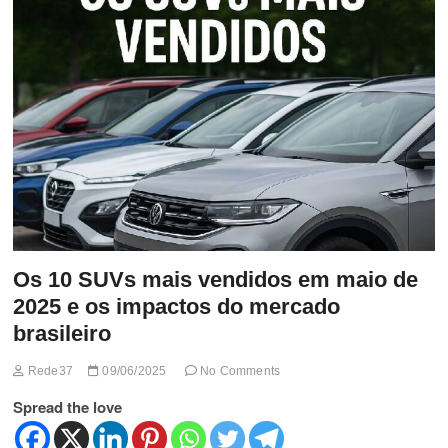
t
t
o
n
Os 10 SUVs mais vendidos em maio de
2025 e os impactos do mercado
brasileiro
Rede37
09/06/2025
No Comments
Spread the love