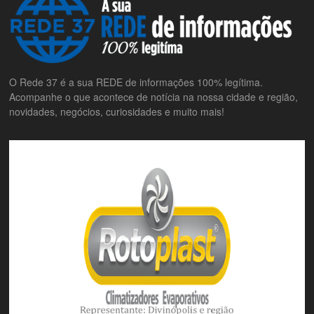
O Rede 37 é a sua REDE de informações 100% legítima.
Acompanhe o que acontece de notícia na nossa cidade e região,
novidades, negócios, curiosidades e muito mais!