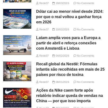
Rede37
18/03/2026
No Comments
Dólar cai ao menor nível desde 2024:
por que o real voltou a ganhar força
em 2026
Rede37
10/02/2026
No Comments
Latam amplia voos para a Europa a
partir de abril e reforça conexões
com Amsterdã e Lisboa
Rede37
04/02/2026
No Comments
Recall global da Nestlé: Fórmulas
infantis são recolhidas em mais de 25
países por risco de toxina
Rede37
08/01/2026
No Comments
Ações da Nike caem forte após
relatório indicar queda de vendas na
China — por que isso importa