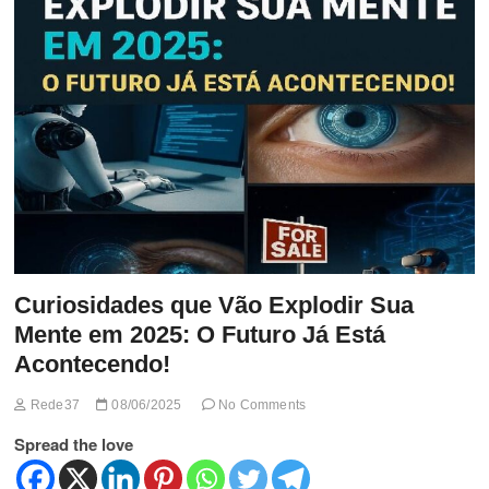
t
t
o
n
Curiosidades que Vão Explodir Sua
Mente em 2025: O Futuro Já Está
Acontecendo!
Rede37
08/06/2025
No Comments
Spread the love