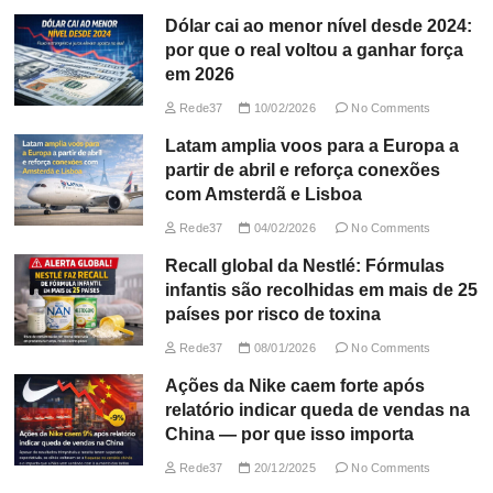
Dólar cai ao menor nível desde 2024:
por que o real voltou a ganhar força
em 2026
Rede37
10/02/2026
No Comments
Latam amplia voos para a Europa a
partir de abril e reforça conexões
com Amsterdã e Lisboa
Rede37
04/02/2026
No Comments
Recall global da Nestlé: Fórmulas
infantis são recolhidas em mais de 25
países por risco de toxina
Rede37
08/01/2026
No Comments
Ações da Nike caem forte após
relatório indicar queda de vendas na
China — por que isso importa
Rede37
20/12/2025
No Comments