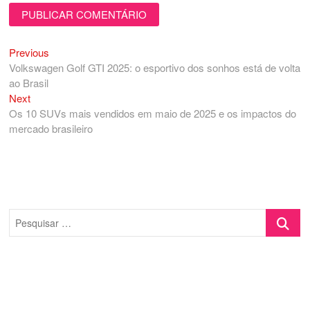
Previous
Navegação
Previous
post:
Volkswagen Golf GTI 2025: o esportivo dos sonhos está de volta
de
ao Brasil
Post
Next
Next
post:
Os 10 SUVs mais vendidos em maio de 2025 e os impactos do
mercado brasileiro
Pesquisa
…