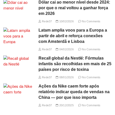
Dólar cai ao menor nível desde 2024:
por que o real voltou a ganhar força
em 2026
Rede37
10/02/2026
No Comments
Latam amplia voos para a Europa a
partir de abril e reforça conexões
com Amsterdã e Lisboa
Rede37
04/02/2026
No Comments
Recall global da Nestlé: Fórmulas
infantis são recolhidas em mais de 25
países por risco de toxina
Rede37
08/01/2026
No Comments
Ações da Nike caem forte após
relatório indicar queda de vendas na
China — por que isso importa
Rede37
20/12/2025
No Comments