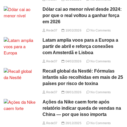
Dólar cai ao menor nível desde 2024:
por que o real voltou a ganhar força
em 2026
Rede37
10/02/2026
No Comments
Latam amplia voos para a Europa a
partir de abril e reforça conexões
com Amsterdã e Lisboa
Rede37
04/02/2026
No Comments
Recall global da Nestlé: Fórmulas
infantis são recolhidas em mais de 25
países por risco de toxina
Rede37
08/01/2026
No Comments
Ações da Nike caem forte após
relatório indicar queda de vendas na
China — por que isso importa
Rede37
20/12/2025
No Comments