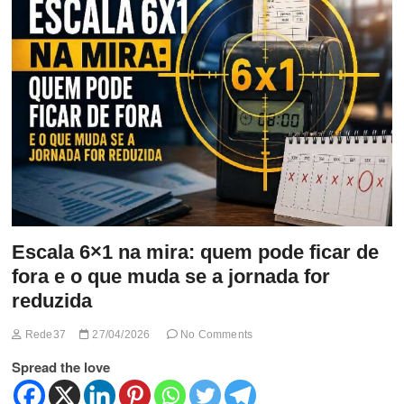
t
t
o
n
Escala 6×1 na mira: quem pode ficar de
fora e o que muda se a jornada for
reduzida
Rede37
27/04/2026
No Comments
Spread the love