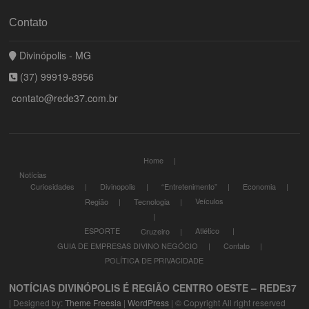
Contato
Divinópolis - MG
(37) 99919-8956
contato@rede37.com.br
Home
Notícias
Curiosidades
Divinopolis
“Entretenimento”
Economia
Veículos
Região
Tecnologia
ESPORTE
Atlético
Cruzeiro
GUIA DE EMPRESAS DIVINO NEGÓCIO
Contato
POLÍTICA DE PRIVACIDADE
NOTÍCIAS DIVINÓPOLIS É REGIÃO CENTRO OESTE – REDE37
| Designed by:
Theme Freesia
|
WordPress
| © Copyright All right reserved