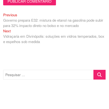
Previous
Navegação
Previous
post:
Governo prepara E32: mistura de etanol na gasolina pode subir
de
para 32% impacto direto no bolso e no mercado
Post
Next
Next
post:
Vidraçaria em Divinópolis: soluções em vidros temperados, box
e espelhos sob medida
Pesquisa
…