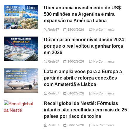
Uber anuncia investimento de US$
500 milhões na Argentina e mira
expansão na América Latina
Rede37
18/03/2026
No Comments
Dólar cai ao menor nível desde 2024:
por que o real voltou a ganhar força
em 2026
Rede37
10/02/2026
No Comments
Latam amplia voos para a Europa a
partir de abril e reforça conexões
com Amsterdã e Lisboa
Rede37
04/02/2026
No Comments
Recall global da Nestlé: Fórmulas
infantis são recolhidas em mais de 25
países por risco de toxina
Rede37
08/01/2026
No Comments