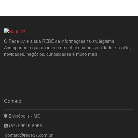
O Rede 37 é a sua REDE de informações 100% legítima.
Acompanhe o que acontece de notícia na nossa cidade e região,
novidades, negócios, curiosidades e muito mais!
Contato
Divinópolis - MG
(37) 99919-8956
contato@rede37.com.br