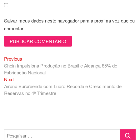
Salvar meus dados neste navegador para a próxima vez que eu
comentar.
Previous
Navegação
Previous
post:
Shein Impulsiona Produção no Brasil e Alcança 85% de
de
Fabricação Nacional
Post
Next
Next
post:
Airbnb Surpreende com Lucro Recorde e Crescimento de
Reservas no 4º Trimestre
Pesquisa
…