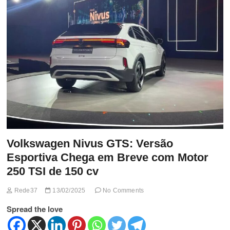
t
t
o
n
Volkswagen Nivus GTS: Versão
Esportiva Chega em Breve com Motor
250 TSI de 150 cv
Rede37
13/02/2025
No Comments
Spread the love