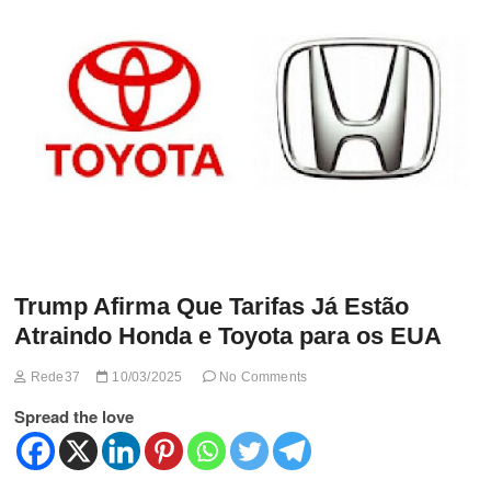
t
t
o
n
Trump Afirma Que Tarifas Já Estão
Atraindo Honda e Toyota para os EUA
Rede37
10/03/2025
No Comments
Spread the love