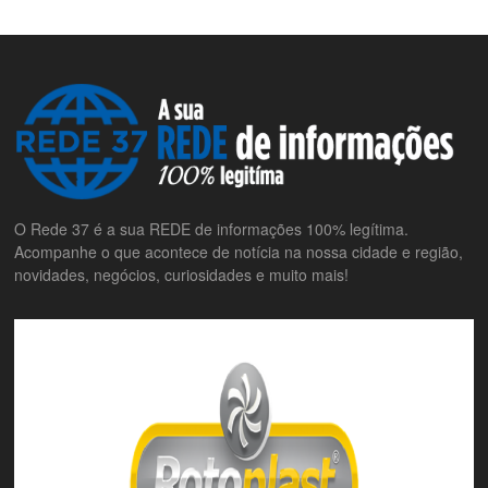
O Rede 37 é a sua REDE de informações 100% legítima.
Acompanhe o que acontece de notícia na nossa cidade e região,
novidades, negócios, curiosidades e muito mais!