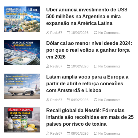
Uber anuncia investimento de US$
500 milhões na Argentina e mira
expansão na América Latina
Rede37
18/03/2026
No Comments
Dólar cai ao menor nível desde 2024:
por que o real voltou a ganhar força
em 2026
Rede37
10/02/2026
No Comments
Latam amplia voos para a Europa a
partir de abril e reforça conexões
com Amsterdã e Lisboa
Rede37
04/02/2026
No Comments
Recall global da Nestlé: Fórmulas
infantis são recolhidas em mais de 25
países por risco de toxina
Rede37
08/01/2026
No Comments