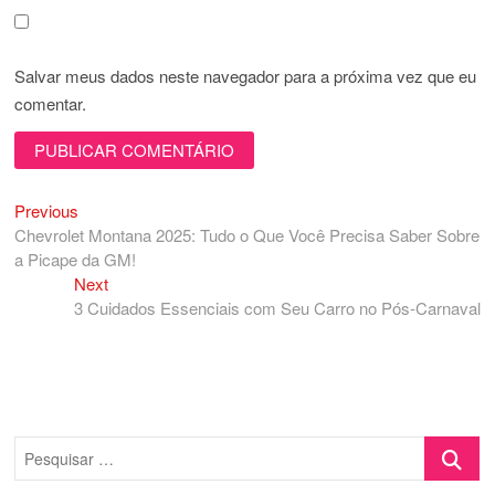
Salvar meus dados neste navegador para a próxima vez que eu
comentar.
Previous
Navegação
Previous
post:
Chevrolet Montana 2025: Tudo o Que Você Precisa Saber Sobre
de
a Picape da GM!
Post
Next
Next
post:
3 Cuidados Essenciais com Seu Carro no Pós-Carnaval
Pesquisa
…