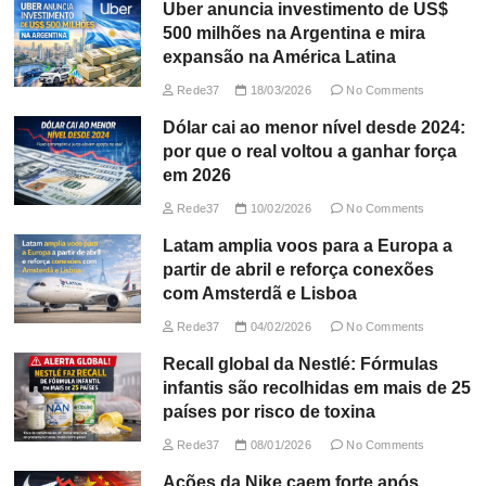
Uber anuncia investimento de US$
500 milhões na Argentina e mira
expansão na América Latina
Rede37
18/03/2026
No Comments
Dólar cai ao menor nível desde 2024:
por que o real voltou a ganhar força
em 2026
Rede37
10/02/2026
No Comments
Latam amplia voos para a Europa a
partir de abril e reforça conexões
com Amsterdã e Lisboa
Rede37
04/02/2026
No Comments
Recall global da Nestlé: Fórmulas
infantis são recolhidas em mais de 25
países por risco de toxina
Rede37
08/01/2026
No Comments
Ações da Nike caem forte após