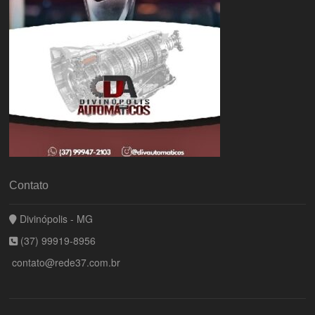
Contato
Divinópolis - MG
(37) 99919-8956
contato@rede37.com.br