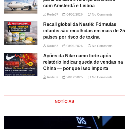
com Amsterdã e Lisboa
Rede37
04/02/2026
No Comments
Recall global da Nestlé: Fórmulas
infantis são recolhidas em mais de 25
países por risco de toxina
Rede37
08/01/2026
No Comments
Ações da Nike caem forte após
relatório indicar queda de vendas na
China — por que isso importa
Rede37
20/12/2025
No Comments
NOTÍCIAS