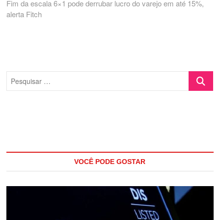
post:
Fim da escala 6×1 pode derrubar lucro do varejo em até 15%,
alerta Fitch
Pesquisa
…
VOCÊ PODE GOSTAR