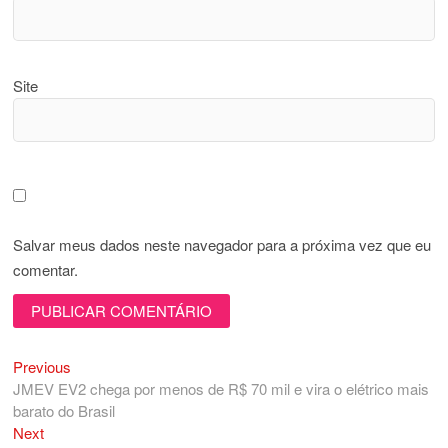
Site
Salvar meus dados neste navegador para a próxima vez que eu
comentar.
Previous
Navegação
Previous
post:
JMEV EV2 chega por menos de R$ 70 mil e vira o elétrico mais
de
barato do Brasil
Post
Next
Next