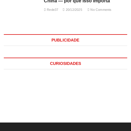
China — por que isso importa
Rede37
20/12/2025
No Comments
PUBLICIDADE
CURIOSIDADES