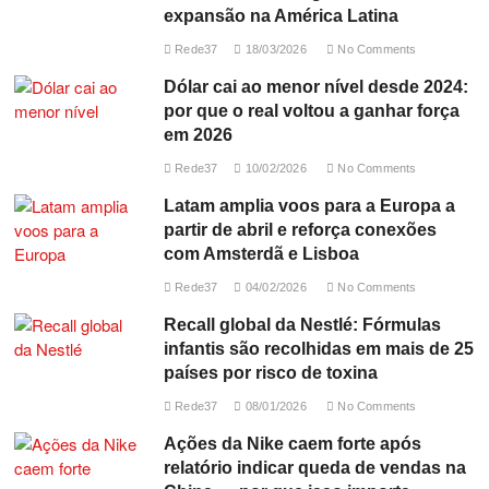
expansão na América Latina
Rede37
18/03/2026
No Comments
Dólar cai ao menor nível desde 2024:
por que o real voltou a ganhar força
em 2026
Rede37
10/02/2026
No Comments
Latam amplia voos para a Europa a
partir de abril e reforça conexões
com Amsterdã e Lisboa
Rede37
04/02/2026
No Comments
Recall global da Nestlé: Fórmulas
infantis são recolhidas em mais de 25
países por risco de toxina
Rede37
08/01/2026
No Comments
Ações da Nike caem forte após
relatório indicar queda de vendas na