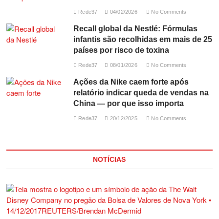
Rede37
04/02/2026
No Comments
Recall global da Nestlé: Fórmulas
infantis são recolhidas em mais de 25
países por risco de toxina
Rede37
08/01/2026
No Comments
Ações da Nike caem forte após
relatório indicar queda de vendas na
China — por que isso importa
Rede37
20/12/2025
No Comments
NOTÍCIAS