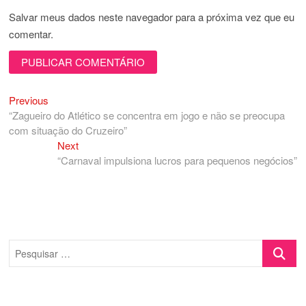
Salvar meus dados neste navegador para a próxima vez que eu
comentar.
Previous
Navegação
Previous
post:
“Zagueiro do Atlético se concentra em jogo e não se preocupa
de
com situação do Cruzeiro”
Post
Next
Next
post:
“Carnaval impulsiona lucros para pequenos negócios”
Pesquisa
…