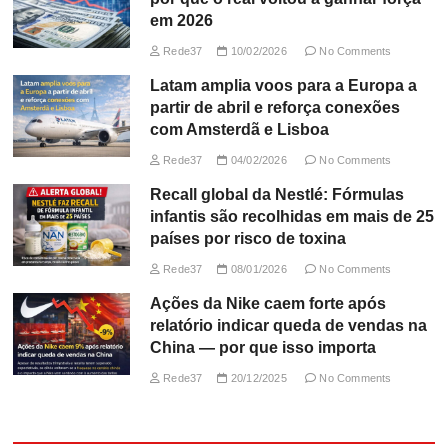
em 2026
Rede37
10/02/2026
No Comments
Latam amplia voos para a Europa a
partir de abril e reforça conexões
com Amsterdã e Lisboa
Rede37
04/02/2026
No Comments
Recall global da Nestlé: Fórmulas
infantis são recolhidas em mais de 25
países por risco de toxina
Rede37
08/01/2026
No Comments
Ações da Nike caem forte após
relatório indicar queda de vendas na
China — por que isso importa
Rede37
20/12/2025
No Comments