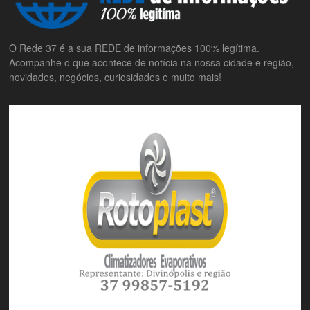
O Rede 37 é a sua REDE de informações 100% legítima.
Acompanhe o que acontece de notícia na nossa cidade e região,
novidades, negócios, curiosidades e muito mais!