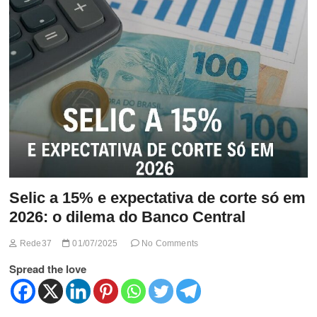
t
t
o
n
Selic a 15% e expectativa de corte só em
2026: o dilema do Banco Central
Rede37
01/07/2025
No Comments
Spread the love