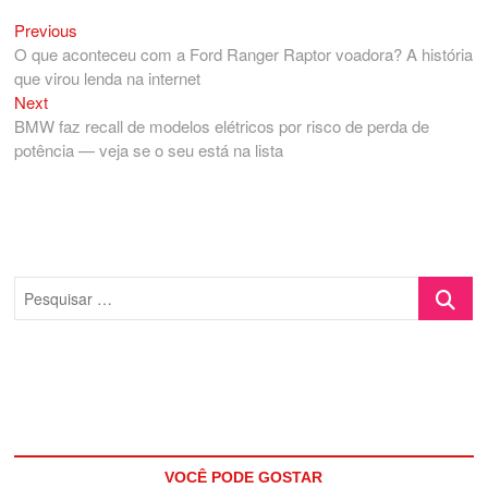
Previous
Navegação
Previous
post:
O que aconteceu com a Ford Ranger Raptor voadora? A história
de
que virou lenda na internet
Post
Next
Next
post:
BMW faz recall de modelos elétricos por risco de perda de
potência — veja se o seu está na lista
Pesquisa
…
VOCÊ PODE GOSTAR