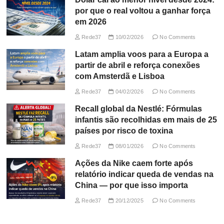
por que o real voltou a ganhar força
em 2026
Rede37
10/02/2026
No Comments
Latam amplia voos para a Europa a
partir de abril e reforça conexões
com Amsterdã e Lisboa
Rede37
04/02/2026
No Comments
Recall global da Nestlé: Fórmulas
infantis são recolhidas em mais de 25
países por risco de toxina
Rede37
08/01/2026
No Comments
Ações da Nike caem forte após
relatório indicar queda de vendas na
China — por que isso importa
Rede37
20/12/2025
No Comments