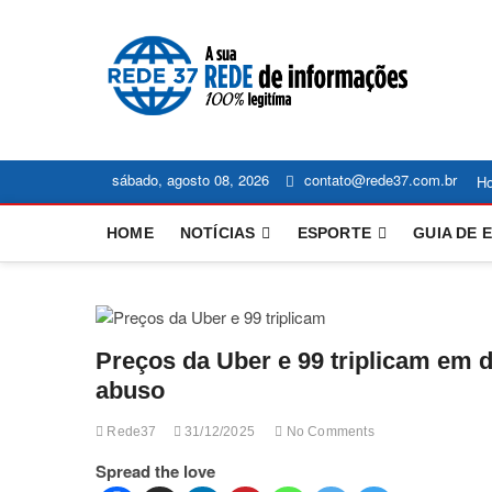
Skip
to
content
NOT
ACOMPANH
ECONOMIA
OE
sábado, agosto 08, 2026
contato@rede37.com.br
H
HOME
NOTÍCIAS
ESPORTE
GUIA DE 
Preços da Uber e 99 triplicam em 
abuso
Rede37
31/12/2025
No Comments
Spread the love