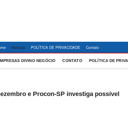
ÍCIAS DIVINÓPOLIS É R
E AS ULTIMAS NOTICIAS DE DIVINOPOLIS E REGIAO CENTRO-OESTE D
, ESPORTE, CULTURA E TECNOLOGIA.
STE – REDE37
ome
Notícias
POLÍTICA DE PRIVACIDADE
Contato
EMPRESAS DIVINO NEGÓCIO
CONTATO
POLÍTICA DE PRIV
dezembro e Procon-SP investiga possível