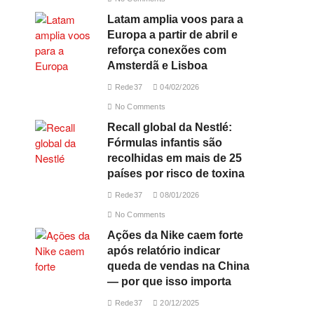
Latam amplia voos para a
Europa a partir de abril e
reforça conexões com
Amsterdã e Lisboa
Rede37
04/02/2026
No Comments
Recall global da Nestlé:
Fórmulas infantis são
recolhidas em mais de 25
países por risco de toxina
Rede37
08/01/2026
No Comments
Ações da Nike caem forte
após relatório indicar
queda de vendas na China
— por que isso importa
Rede37
20/12/2025