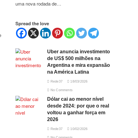
uma nova rodada de…
Spread the love
e
Uber anuncia investimento
de US$ 500 milhões na
Argentina e mira expansão
na América Latina
Rede37
18/03/2026
No Comments
Dólar cai ao menor nível
desde 2024: por que o real
voltou a ganhar força em
2026
Rede37
10/02/2026
No Comments