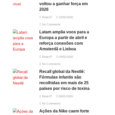
voltou a ganhar força em
2026
Rede37
10/02/2026
No Comments
Latam amplia voos para a
Europa a partir de abril e
reforça conexões com
Amsterdã e Lisboa
Rede37
04/02/2026
No Comments
Recall global da Nestlé:
Fórmulas infantis são
recolhidas em mais de 25
países por risco de toxina
Rede37
08/01/2026
No Comments
Ações da Nike caem forte