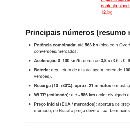
Principais números (resumo 
Potência combinada:
até
563 hp
(pico com Overb
conversões/mercados.
Aceleração 0–100 km/h:
cerca de
3,8 s
(3.6 s 0–
Bateria:
arquitetura de alta voltagem, cerca de
10
versões).
Recarga (10→80%):
aprox. 21 minutos
em estaçã
WLTP (estimado):
até
~586 km
(valor divulgado 
Preço inicial (EUA / mercados):
abertura de preç
mercado; no Brasil o preço deverá ficar bem aci