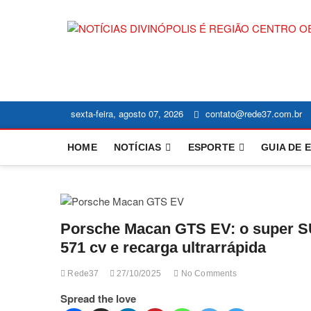
Skip
to
content
sexta-feira, agosto 07, 2026
contato@rede37.com.br
HOME
NOTÍCIAS
ESPORTE
GUIA DE 
Porsche Macan GTS EV: o super SU
571 cv e recarga ultrarrápida
Rede37
27/10/2025
No Comments
Spread the love