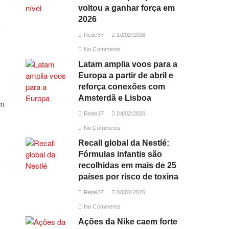
voltou a ganhar força em
2026
Rede37
10/02/2026
No Comments
Latam amplia voos para a
Europa a partir de abril e
reforça conexões com
Amsterdã e Lisboa
am
Rede37
04/02/2026
No Comments
Recall global da Nestlé:
Fórmulas infantis são
recolhidas em mais de 25
países por risco de toxina
Rede37
08/01/2026
No Comments
Ações da Nike caem forte