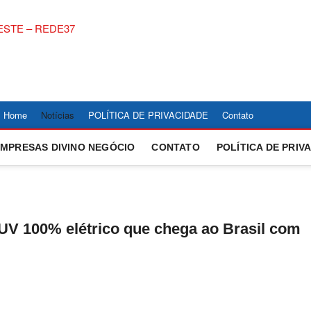
NOTÍCIAS DIVINÓP
ACOMPANHE AS ULTIMAS NOTICIAS DE DIVINOPOLIS 
COBERTURA LOCAL DE POLITICA, ECONOMIA, ESPOR
CENTRO OESTE – 
Home
Notícias
POLÍTICA DE PRIVACIDADE
Contato
EMPRESAS DIVINO NEGÓCIO
CONTATO
POLÍTICA DE PRIV
V 100% elétrico que chega ao Brasil com