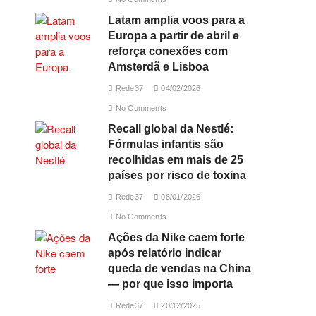
Latam amplia voos para a
Europa a partir de abril e
reforça conexões com
Amsterdã e Lisboa
Rede37
04/02/2026
No Comments
Recall global da Nestlé:
Fórmulas infantis são
recolhidas em mais de 25
países por risco de toxina
Rede37
08/01/2026
No Comments
Ações da Nike caem forte
após relatório indicar
queda de vendas na China
— por que isso importa
Rede37
20/12/2025