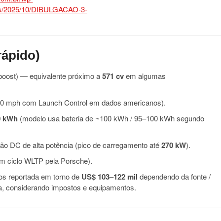
rápido)
oost) — equivalente próximo a
571 cv
em algumas
60 mph com Launch Control em dados americanos).
0 kWh
(modelo usa bateria de ~100 kWh / 95–100 kWh segundo
o DC de alta potência (pico de carregamento até
270 kW
).
em ciclo WLTP pela Porsche).
os reportada em torno de
US$ 103–122 mil
dependendo da fonte /
ma, considerando impostos e equipamentos.