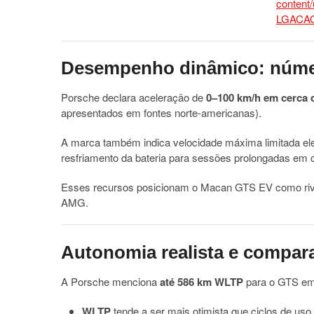
Desempenho dinâmico: núme
Porsche declara aceleração de
0–100 km/h em cerca 
apresentados em fontes norte-americanas).
A marca também indica velocidade máxima limitada el
resfriamento da bateria para sessões prolongadas em ci
Esses recursos posicionam o Macan GTS EV como rival
AMG.
Autonomia realista e compara
A Porsche menciona
até 586 km WLTP
para o GTS em 
WLTP
tende a ser mais otimista que ciclos de us