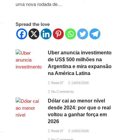
uma nova rodada de…
Spread the love
Uber anuncia investimento
de US$ 500 milhões na
Argentina e mira expansão
na América Latina
Rede37
18/03/2026
No Comments
Dólar cai ao menor nível
desde 2024: por que o real
voltou a ganhar força em
2026
Rede37
10/02/2026
No Comments