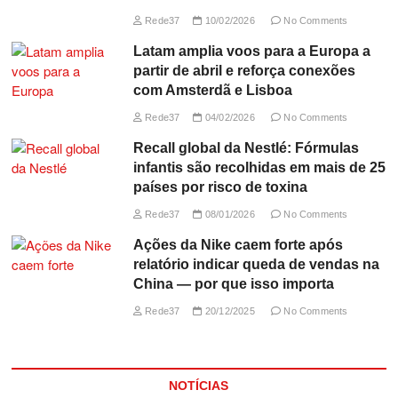
Rede37
10/02/2026
No Comments
Latam amplia voos para a Europa a
partir de abril e reforça conexões
com Amsterdã e Lisboa
Rede37
04/02/2026
No Comments
Recall global da Nestlé: Fórmulas
infantis são recolhidas em mais de 25
países por risco de toxina
Rede37
08/01/2026
No Comments
Ações da Nike caem forte após
relatório indicar queda de vendas na
China — por que isso importa
Rede37
20/12/2025
No Comments
NOTÍCIAS