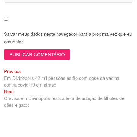
Salvar meus dados neste navegador para a próxima vez que eu
comentar.
Previous
Navegação
Previous
post:
Em Divinópolis 42 mil pessoas estão com dose da vacina
de
contra covid-19 em atraso
Post
Next
Next
post:
Crevisa em Divinópolis realiza feira de adoção de filhotes de
cães e gatos