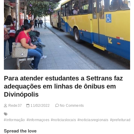
t
t
o
n
Para atender estudantes a Settrans faz
adequações em linhas de ônibus em
Divinópolis
Rede37
11/02/2022
No Comments
#informação
#informaçoes
#noticiaslocais
#noticiasregionais
#prefeituradiv
Spread the love