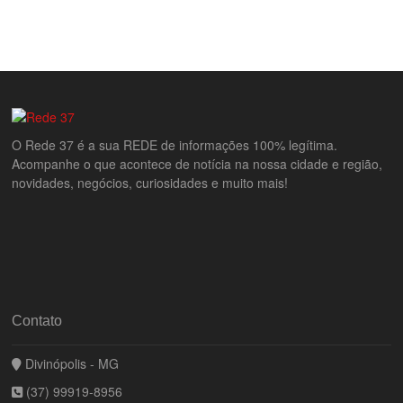
O Rede 37 é a sua REDE de informações 100% legítima.
Acompanhe o que acontece de notícia na nossa cidade e região,
novidades, negócios, curiosidades e muito mais!
Contato
Divinópolis - MG
(37) 99919-8956