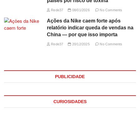
países por risco de toxina
Rede37
08/01/2026
No Comments
Ações da Nike caem forte após
relatório indicar queda de vendas na
China — por que isso importa
Rede37
20/12/2025
No Comments
PUBLICIDADE
CURIOSIDADES