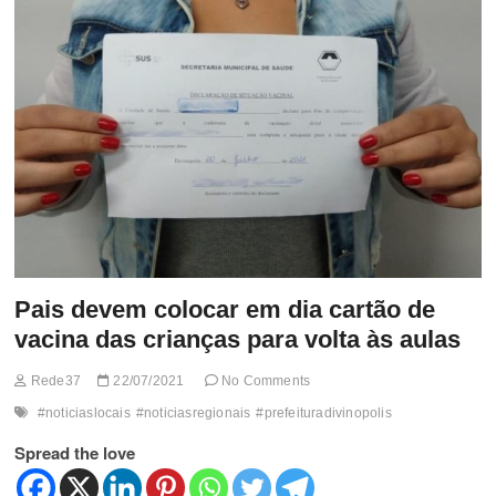
t
t
o
n
Pais devem colocar em dia cartão de
vacina das crianças para volta às aulas
Rede37
22/07/2021
No Comments
#noticiaslocais
#noticiasregionais
#prefeituradivinopolis
Spread the love