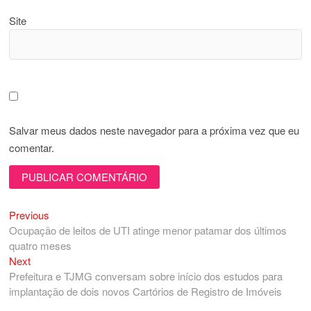
Site
Salvar meus dados neste navegador para a próxima vez que eu
comentar.
Previous
Navegação
Previous
post:
Ocupação de leitos de UTI atinge menor patamar dos últimos
de
quatro meses
Post
Next
Next
post:
Prefeitura e TJMG conversam sobre início dos estudos para
implantação de dois novos Cartórios de Registro de Imóveis