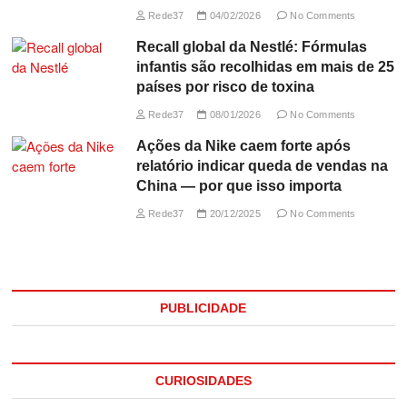
Rede37
04/02/2026
No Comments
Recall global da Nestlé: Fórmulas
infantis são recolhidas em mais de 25
países por risco de toxina
Rede37
08/01/2026
No Comments
Ações da Nike caem forte após
relatório indicar queda de vendas na
China — por que isso importa
Rede37
20/12/2025
No Comments
PUBLICIDADE
CURIOSIDADES