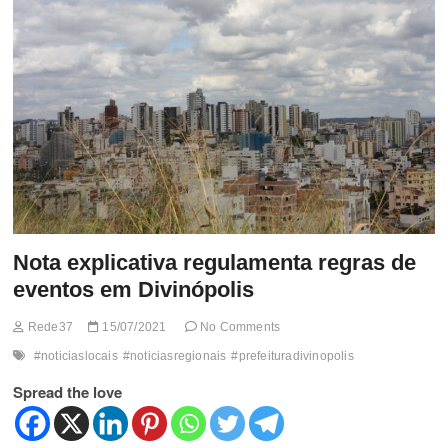
t
t
o
n
Nota explicativa regulamenta regras de
eventos em Divinópolis
Rede37
15/07/2021
No Comments
#noticiaslocais
#noticiasregionais
#prefeituradivinopolis
Spread the love