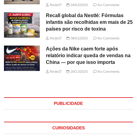
Rede37
04/02/2026
No Comments
Recall global da Nestlé: Fórmulas
infantis são recolhidas em mais de 25
países por risco de toxina
Rede37
08/01/2026
No Comments
Ações da Nike caem forte após
relatório indicar queda de vendas na
China — por que isso importa
Rede37
20/12/2025
No Comments
PUBLICIDADE
CURIOSIDADES