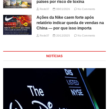
países por risco de toxina
Rede37
08/01/2026
No Comments
Ações da Nike caem forte após
relatório indicar queda de vendas na
China — por que isso importa
Rede37
20/12/2025
No Comments
NOTÍCIAS