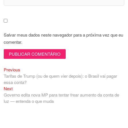
Salvar meus dados neste navegador para a próxima vez que eu
comentar.
Previous
Navegação
Previous
post:
Tarifas de Trump (ou de quem vier depois): o Brasil vai pagar
de
essa conta?
Post
Next
Next
post:
Governo edita nova MP para tentar frear aumento da conta de
luz — entenda o que muda