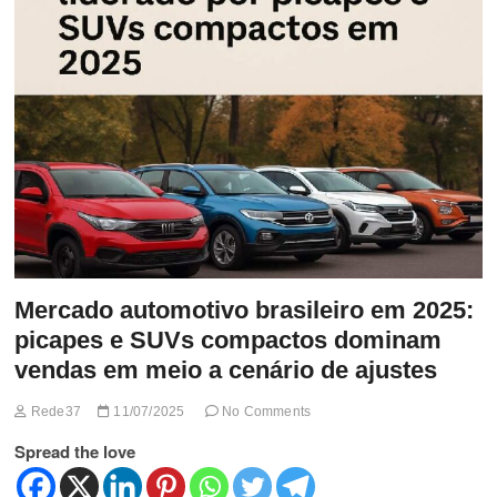
t
t
o
n
Mercado automotivo brasileiro em 2025:
picapes e SUVs compactos dominam
vendas em meio a cenário de ajustes
Rede37
11/07/2025
No Comments
Spread the love