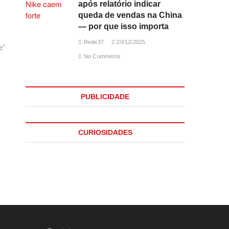
após relatório indicar
queda de vendas na China
— por que isso importa
Rede37
20/12/2025
e”
No Comments
PUBLICIDADE
CURIOSIDADES