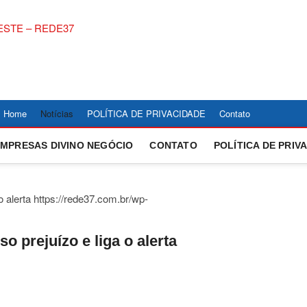
NOTÍCIAS DIVINÓP
ACOMPANHE AS ULTIMAS NOTICIAS DE DIVINOPOLIS 
COBERTURA LOCAL DE POLITICA, ECONOMIA, ESPOR
CENTRO OESTE – 
Home
Notícias
POLÍTICA DE PRIVACIDADE
Contato
EMPRESAS DIVINO NEGÓCIO
CONTATO
POLÍTICA DE PRIV
o prejuízo e liga o alerta