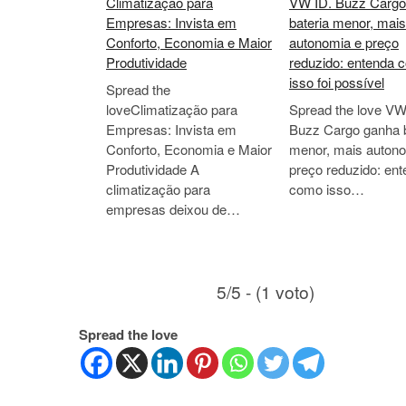
Climatização para
VW ID. Buzz Cargo
Empresas: Invista em
bateria menor, mais
Conforto, Economia e Maior
autonomia e preço
Produtividade
reduzido: entenda 
isso foi possível
Spread the
loveClimatização para
Spread the love VW
Empresas: Invista em
Buzz Cargo ganha b
Conforto, Economia e Maior
menor, mais auton
Produtividade A
preço reduzido: en
climatização para
como isso…
empresas deixou de…
5/5 - (1 voto)
Spread the love