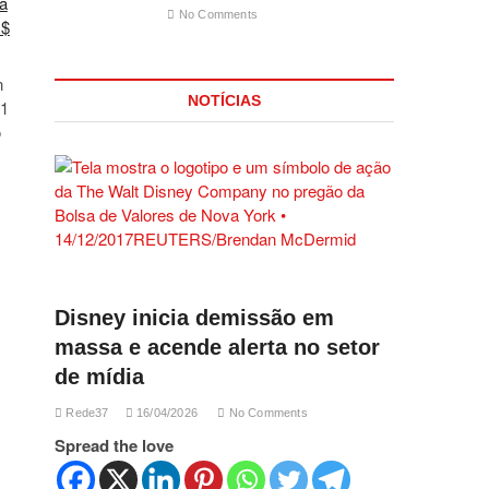
ia
No Comments
R$
n
NOTÍCIAS
F1
o
Disney inicia demissão em
massa e acende alerta no setor
de mídia
Rede37
16/04/2026
No Comments
Spread the love