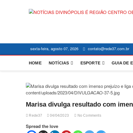
Skip
to
content
sexta-feira, agosto 07, 2026
contato@rede37.com.br
HOME
NOTÍCIAS
ESPORTE
GUIA DE 
Marisa divulga resultado com imens
Rede37
04/04/2023
No Comments
Spread the love