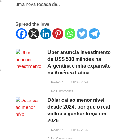
a
uma nova rodada de…
l.
Spread the love
Uber anuncia investimento
de US$ 500 milhões na
Argentina e mira expansão
a
na América Latina
Rede37
18/03/2026
No Comments
Dólar cai ao menor nível
desde 2024: por que o real
voltou a ganhar força em
2026
Rede37
10/02/2026
No Comments