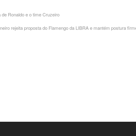
 de Ronaldo e o time Cruzeiro
Mineiro rejeita proposta do Flamengo da LIBRA e mantém postura firm