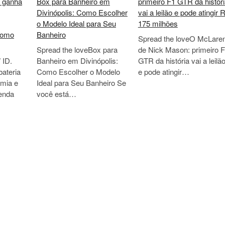
 ganha
Box para Banheiro em
primeiro F1 GTR da histór
Divinópolis: Como Escolher
vai a leilão e pode atingir 
o Modelo Ideal para Seu
175 milhões
como
Banheiro
Spread the loveO McLare
Spread the loveBox para
de Nick Mason: primeiro 
 ID.
Banheiro em Divinópolis:
GTR da história vai a leilã
ateria
Como Escolher o Modelo
e pode atingir…
omia e
Ideal para Seu Banheiro Se
tenda
você está…