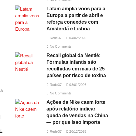
Latam amplia voos para a
Europa a partir de abril e
reforça conexões com
Amsterdã e Lisboa
Rede37
04/02/2026
No Comments
Recall global da Nestlé:
Fórmulas infantis são
recolhidas em mais de 25
países por risco de toxina
Rede37
08/01/2026
No Comments
Ações da Nike caem forte
após relatório indicar
queda de vendas na China
— por que isso importa
n:
Rede37
20/12/2025