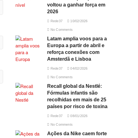
voltou a ganhar força em
2026
Rede37
10/02/2026
No Comments
Latam amplia voos para a
Europa a partir de abril e
reforça conexões com
Amsterdã e Lisboa
Rede37
04/02/2026
No Comments
Recall global da Nestlé:
Fórmulas infantis são
recolhidas em mais de 25
países por risco de toxina
Rede37
08/01/2026
No Comments
Ações da Nike caem forte