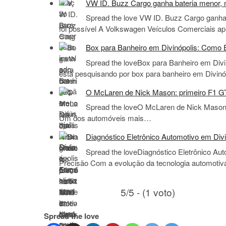
VW ID. Buzz Cargo ganha bateria menor, m
Spread the love VW ID. Buzz Cargo ganha 
foi possível A Volkswagen Veículos Comerciais 
Box para Banheiro em Divinópolis: Como E
Spread the loveBox para Banheiro em Divi
está pesquisando por box para banheiro em Divin
O McLaren de Nick Mason: primeiro F1 GTR 
Spread the loveO McLaren de Nick Mason: p
Um dos automóveis mais…
Diagnóstico Eletrônico Automotivo em Divi
Spread the loveDiagnóstico Eletrônico Aut
Precisão Com a evolução da tecnologia automoti
5/5 - (1 voto)
Spread the love