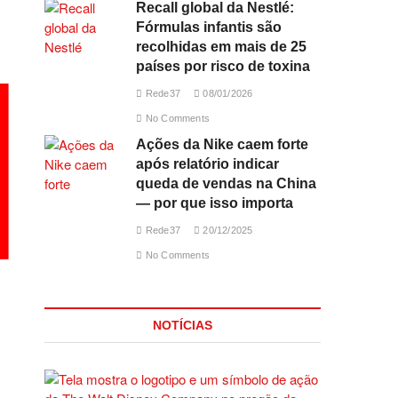
Recall global da Nestlé:
Fórmulas infantis são
recolhidas em mais de 25
países por risco de toxina
Rede37
08/01/2026
No Comments
Ações da Nike caem forte
após relatório indicar
queda de vendas na China
— por que isso importa
Rede37
20/12/2025
No Comments
NOTÍCIAS