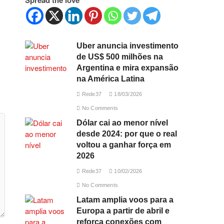
Spread the love
Uber anuncia investimento
de US$ 500 milhões na
Argentina e mira expansão
na América Latina
Rede37
18/03/2026
No Comments
Dólar cai ao menor nível
desde 2024: por que o real
voltou a ganhar força em
2026
Rede37
10/02/2026
No Comments
Latam amplia voos para a
Europa a partir de abril e
reforça conexões com