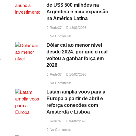
de US$ 500 milhões na
Argentina e mira expansão
na América Latina
Rede37
18/03/2026
No Comments
Dólar cai ao menor nível
desde 2024: por que o real
s
voltou a ganhar força em
2026
Rede37
10/02/2026
No Comments
Latam amplia voos para a
Europa a partir de abril e
reforça conexões com
Amsterdã e Lisboa
Rede37
04/02/2026
a
No Comments