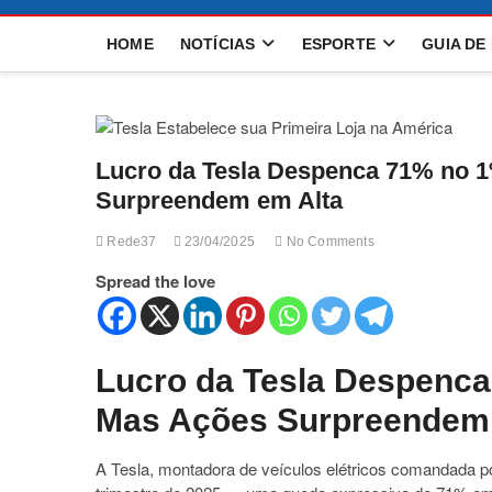
HOME
NOTÍCIAS
ESPORTE
GUIA DE
Lucro da Tesla Despenca 71% no 1
Surpreendem em Alta
Rede37
23/04/2025
No Comments
Spread the love
Lucro da Tesla Despenca 
Mas Ações Surpreendem 
A Tesla, montadora de veículos elétricos comandada po