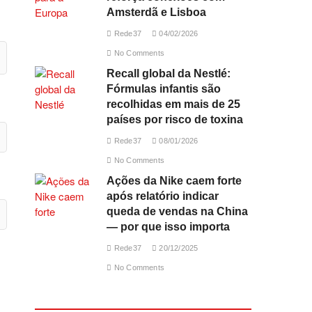
Amsterdã e Lisboa
Rede37
04/02/2026
No Comments
Recall global da Nestlé:
Fórmulas infantis são
recolhidas em mais de 25
países por risco de toxina
Rede37
08/01/2026
No Comments
Ações da Nike caem forte
após relatório indicar
queda de vendas na China
— por que isso importa
Rede37
20/12/2025
No Comments