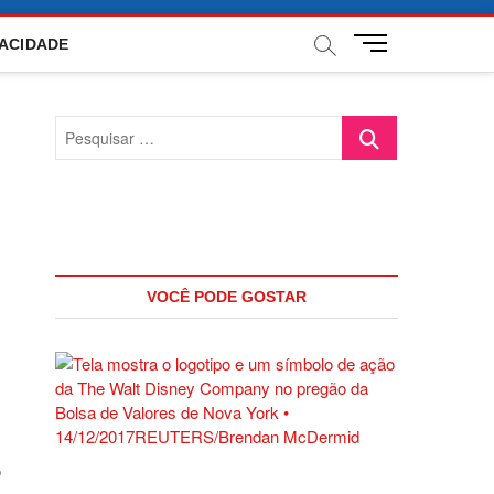
M
VACIDADE
e
n
u
Pesquisar
B
…
u
t
t
o
n
VOCÊ PODE GOSTAR
o