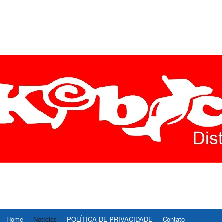
ÍCIAS DIVINÓPOLIS É R
E AS ULTIMAS NOTICIAS DE DIVINOPOLIS E REGIAO CENTRO-OESTE D
, ESPORTE, CULTURA E TECNOLOGIA.
STE – REDE37
Home
Notícias
POLÍTICA DE PRIVACIDADE
Contato