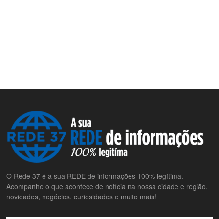
O Rede 37 é a sua REDE de informações 100% legítima.
Acompanhe o que acontece de notícia na nossa cidade e região,
novidades, negócios, curiosidades e muito mais!