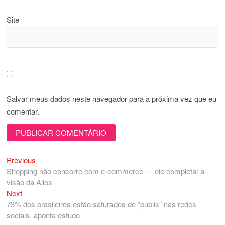
Site
Salvar meus dados neste navegador para a próxima vez que eu
comentar.
Previous
Navegação
Previous
post:
Shopping não concorre com e-commerce — ele completa: a
de
visão da Allos
Post
Next
Next
post:
73% dos brasileiros estão saturados de “publis” nas redes
sociais, aponta estudo