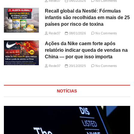
Rede37
04/02/2026
No Comments
Recall global da Nestlé: Fórmulas
infantis são recolhidas em mais de 25
países por risco de toxina
Rede37
08/01/2026
No Comments
Ações da Nike caem forte após
relatório indicar queda de vendas na
China — por que isso importa
Rede37
20/12/2025
No Comments
NOTÍCIAS