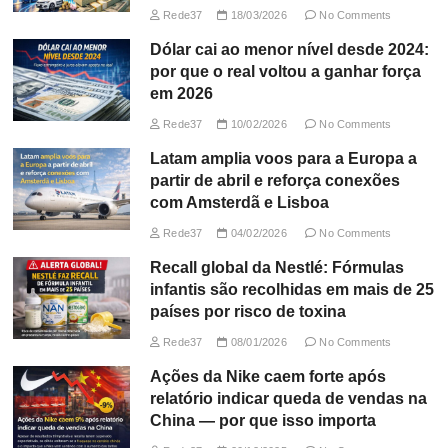
Rede37
18/03/2026
No Comments
Dólar cai ao menor nível desde 2024:
por que o real voltou a ganhar força
em 2026
Rede37
10/02/2026
No Comments
Latam amplia voos para a Europa a
partir de abril e reforça conexões
com Amsterdã e Lisboa
Rede37
04/02/2026
No Comments
Recall global da Nestlé: Fórmulas
infantis são recolhidas em mais de 25
países por risco de toxina
Rede37
08/01/2026
No Comments
Ações da Nike caem forte após
relatório indicar queda de vendas na
China — por que isso importa