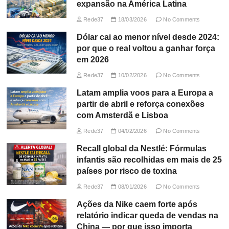
expansão na América Latina
Rede37
18/03/2026
No Comments
Dólar cai ao menor nível desde 2024:
por que o real voltou a ganhar força
em 2026
Rede37
10/02/2026
No Comments
Latam amplia voos para a Europa a
partir de abril e reforça conexões
com Amsterdã e Lisboa
Rede37
04/02/2026
No Comments
Recall global da Nestlé: Fórmulas
infantis são recolhidas em mais de 25
países por risco de toxina
Rede37
08/01/2026
No Comments
Ações da Nike caem forte após
relatório indicar queda de vendas na
China — por que isso importa