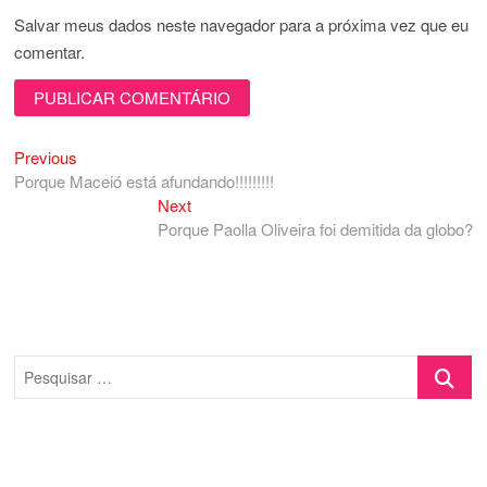
Salvar meus dados neste navegador para a próxima vez que eu
comentar.
Previous
Navegação
Previous
post:
Porque Maceió está afundando!!!!!!!!!
de
Next
Next
Post
post:
Porque Paolla Oliveira foi demitida da globo?
Pesquisa
…