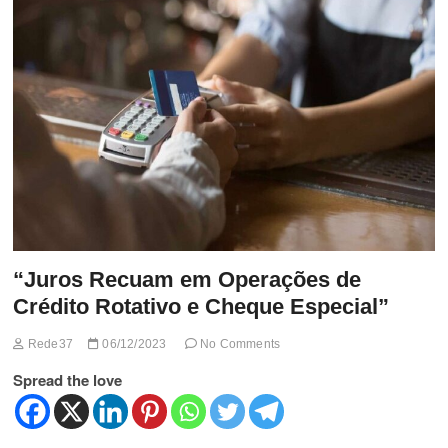
t
t
o
n
“Juros Recuam em Operações de
Crédito Rotativo e Cheque Especial”
Rede37
06/12/2023
No Comments
Spread the love