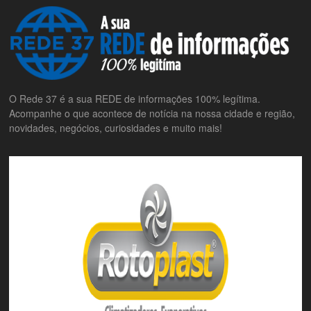
O Rede 37 é a sua REDE de informações 100% legítima.
Acompanhe o que acontece de notícia na nossa cidade e região,
novidades, negócios, curiosidades e muito mais!