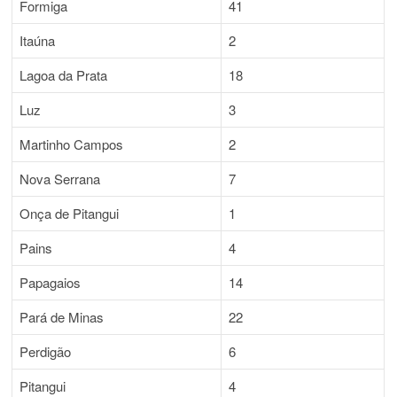
Formiga
41
Itaúna
2
Lagoa da Prata
18
Luz
3
Martinho Campos
2
Nova Serrana
7
Onça de Pitangui
1
Pains
4
Papagaios
14
Pará de Minas
22
Perdigão
6
Pitangui
4