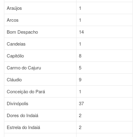
Araújos
1
Arcos
1
Bom Despacho
14
Candeias
1
Capitólio
8
Carmo do Cajuru
5
Cláudio
9
Conceição do Pará
1
Divinópolis
37
Dores do Indaiá
2
Estrela do Indaiá
2