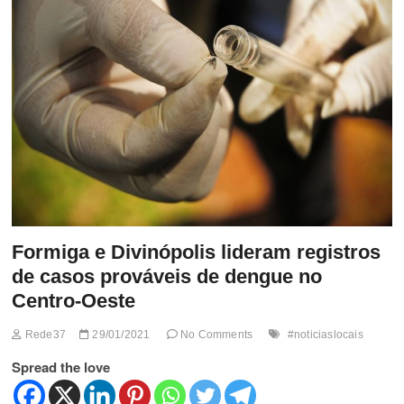
t
t
o
n
Formiga e Divinópolis lideram registros
de casos prováveis de dengue no
Centro-Oeste
Rede37
29/01/2021
No Comments
#noticiaslocais
Spread the love