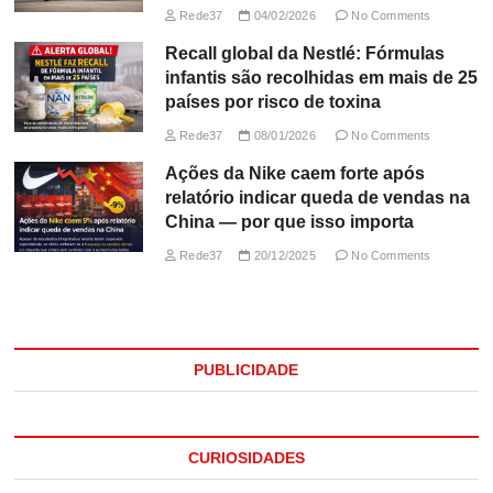
Rede37
04/02/2026
No Comments
Recall global da Nestlé: Fórmulas
infantis são recolhidas em mais de 25
países por risco de toxina
Rede37
08/01/2026
No Comments
Ações da Nike caem forte após
relatório indicar queda de vendas na
China — por que isso importa
Rede37
20/12/2025
No Comments
PUBLICIDADE
CURIOSIDADES