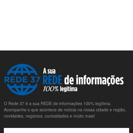
O Rede 37 é a sua REDE de informações 100% legítima.
Acompanhe o que acontece de notícia na nossa cidade e região,
novidades, negócios, curiosidades e muito mais!