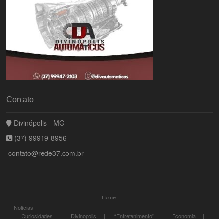
Contato
Divinópolis - MG
(37) 99919-8956
contato@rede37.com.br
Home
Notícias
Curiosidades
Divinopolis
“Entretenimento”
Economia