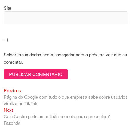
Site
Salvar meus dados neste navegador para a próxima vez que eu
comentar.
Previous
Navegação
Previous
post:
Página do Google com tudo o que empresa sabe sobre usuários
de
viraliza no TikTok
Post
Next
Next
post:
Caio Castro pede um milhão de reais para apresentar A
Fazenda