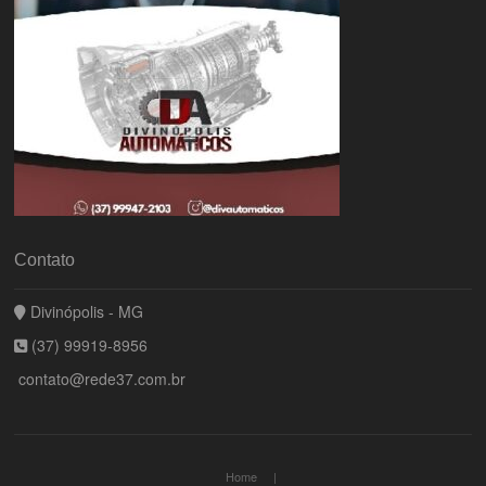
Contato
Divinópolis - MG
(37) 99919-8956
contato@rede37.com.br
Home