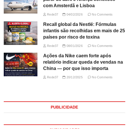
com Amsterdã e Lisboa
Rede37
04/02/2026
No Comments
Recall global da Nestlé: Fórmulas
infantis são recolhidas em mais de 25
países por risco de toxina
Rede37
08/01/2026
No Comments
Ações da Nike caem forte após
relatório indicar queda de vendas na
China — por que isso importa
Rede37
20/12/2025
No Comments
PUBLICIDADE