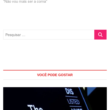
“Não vou mais ser a corna”
Pesquisa
…
VOCÊ PODE GOSTAR