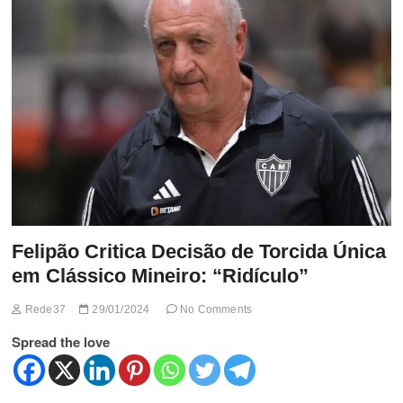
t
t
o
n
Felipão Critica Decisão de Torcida Única
em Clássico Mineiro: “Ridículo”
Rede37
29/01/2024
No Comments
Spread the love