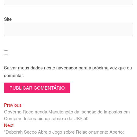
Site
Salvar meus dados neste navegador para a próxima vez que eu
comentar.
Previous
Navegação
Previous
post:
Governo Recomenda Manutenção da Isenção de Impostos em
de
Compras Internacionais abaixo de US$ 50
Post
Next
Next
post:
“Deborah Secco Abre o Jogo sobre Relacionamento Aberto: