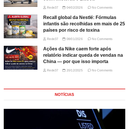
Rede37
04/02/2026
No Comments
Recall global da Nestlé: Fórmulas
infantis são recolhidas em mais de 25
países por risco de toxina
Rede37
08/01/2026
No Comments
Ações da Nike caem forte após
relatório indicar queda de vendas na
China — por que isso importa
Rede37
20/12/2025
No Comments
NOTÍCIAS