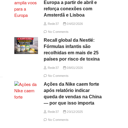
Europa a partir de abril e
reforça conexões com
Amsterdã e Lisboa
Rede37
04/02/2026
No Comments
Recall global da Nestlé:
Fórmulas infantis são
recolhidas em mais de 25
países por risco de toxina
Rede37
08/01/2026
No Comments
Ações da Nike caem forte
após relatório indicar
queda de vendas na China
— por que isso importa
Rede37
20/12/2025
No Comments