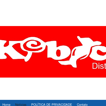
ÍCIAS DIVINÓPOLIS É R
E AS ULTIMAS NOTICIAS DE DIVINOPOLIS E REGIAO CENTRO-OESTE D
, ESPORTE, CULTURA E TECNOLOGIA.
STE – REDE37
Home
Notícias
POLÍTICA DE PRIVACIDADE
Contato