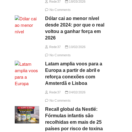
Rede37
18/03/2026
No Comments
Dólar cai ao menor nível
desde 2024: por que o real
voltou a ganhar força em
2026
Rede37
10/02/2026
No Comments
Latam amplia voos para a
Europa a partir de abril e
reforça conexões com
Amsterdã e Lisboa
Rede37
04/02/2026
No Comments
Recall global da Nestlé:
Fórmulas infantis são
recolhidas em mais de 25
países por risco de toxina