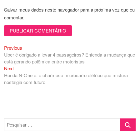
Salvar meus dados neste navegador para a próxima vez que eu
comentar.
Previous
Navegação
Previous
post:
Uber é obrigado a levar 4 passageiros? Entenda a mudança que
de
está gerando polêmica entre motoristas
Post
Next
Next
post:
Honda N-One e: o charmoso microcarro elétrico que mistura
nostalgia com futuro
Pesquisa
…