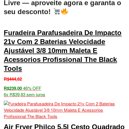
Livre — aproveite agora e garanta o
seu desconto!
Furadeira Parafusadeira De Impacto
21v Com 2 Baterias Velocidade
Ajustável 3/8 10mm Maleta E
Acessorios Profissional The Black
Tools
R$
444
,
62
R$
239,00
46% OFF
6x
R$
39
,
83
sem juros
Air Fryer Philco 5,5l Cesto Quadrado