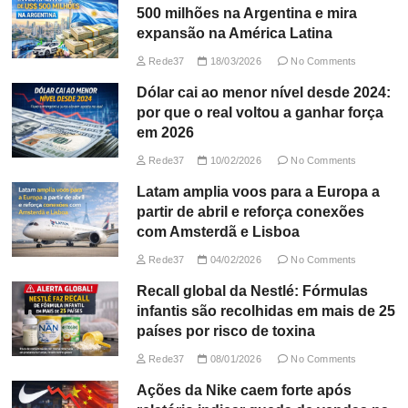
500 milhões na Argentina e mira
expansão na América Latina
Rede37
18/03/2026
No Comments
Dólar cai ao menor nível desde 2024:
por que o real voltou a ganhar força
em 2026
Rede37
10/02/2026
No Comments
Latam amplia voos para a Europa a
partir de abril e reforça conexões
com Amsterdã e Lisboa
Rede37
04/02/2026
No Comments
Recall global da Nestlé: Fórmulas
infantis são recolhidas em mais de 25
países por risco de toxina
Rede37
08/01/2026
No Comments
Ações da Nike caem forte após