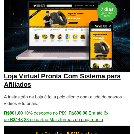
Loja Virtual Pronta Com Sistema para
Afiliados
A instalação da Loja é feita pelo cliente com ajuda do nossos
vídeos e tutoriais.
R$
801,00
10% desconto no PIX
R$
890,00
Em até
6
x
de
R$
148,33
no cartão
Mais formas de pagamento