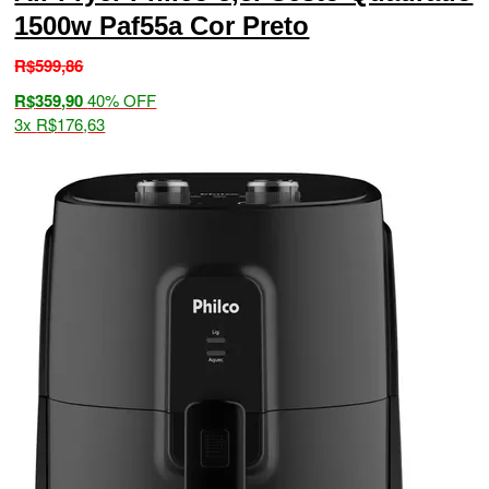
1500w Paf55a Cor Preto
R$
599
,
86
R$
359
,
90
40% OFF
3x
R$
176
,
63