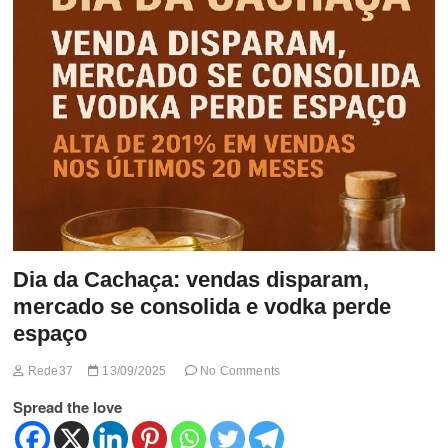
t
t
o
n
Dia da Cachaça: vendas disparam,
mercado se consolida e vodka perde
espaço
Rede37
13/09/2025
No Comments
Spread the love