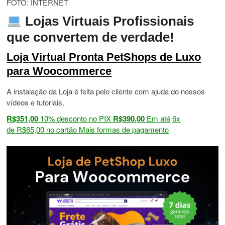
FOTO: INTERNET
Lojas Virtuais Profissionais
que convertem de verdade!
Loja Virtual Pronta PetShops de Luxo
para Woocommerce
A instalação da Loja é feita pelo cliente com ajuda do nossos
vídeos e tutoriais.
R$
351,00
10% desconto no PIX
R$
390,00
Em até
6
x
de
R$
65,00
no cartão
Mais formas de pagamento