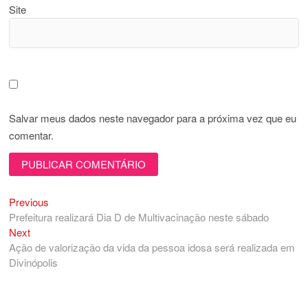
Site
Salvar meus dados neste navegador para a próxima vez que eu
comentar.
Previous
Navegação
Previous
post:
Prefeitura realizará Dia D de Multivacinação neste sábado
de
Next
Next
Post
post:
Ação de valorização da vida da pessoa idosa será realizada em
Divinópolis