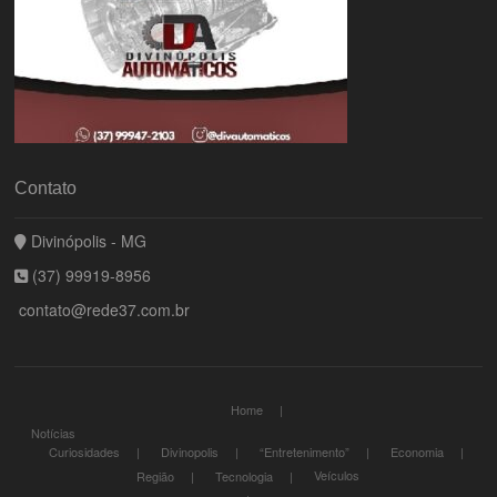
Contato
Divinópolis - MG
(37) 99919-8956
contato@rede37.com.br
Home
Notícias
Curiosidades
Divinopolis
“Entretenimento”
Economia
Veículos
Região
Tecnologia