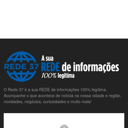
O Rede 37 é a sua REDE de informações 100% legítima.
Acompanhe o que acontece de notícia na nossa cidade e região,
novidades, negócios, curiosidades e muito mais!