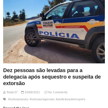
t
t
o
n
Dez pessoas são levadas para a
delegacia após sequestro e suspeita de
extorsão
Rede37
30/09/2021
No Comments
#noticiaslocais
#noticiasregionais
#prefeituradivinopolis