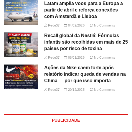
Latam amplia voos para a Europa a
partir de abril e reforça conexões
com Amsterdã e Lisboa
Rede37
04/02/2026
No Comments
Recall global da Nestlé: Fórmulas
infantis são recolhidas em mais de 25
países por risco de toxina
Rede37
08/01/2026
No Comments
Ações da Nike caem forte após
relatório indicar queda de vendas na
China — por que isso importa
Rede37
20/12/2025
No Comments
PUBLICIDADE