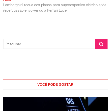
post:
Lamborghini recua dos planos para superesportivo elétrico após
repercussão envolvendo a Ferrari Luce
Pesquisa
…
VOCÊ PODE GOSTAR