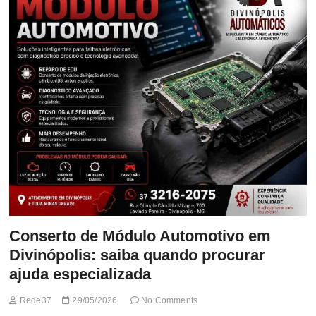
t
t
o
n
Conserto de Módulo Automotivo em
Divinópolis: saiba quando procurar
ajuda especializada
Rede37
29/05/2026
No Comments