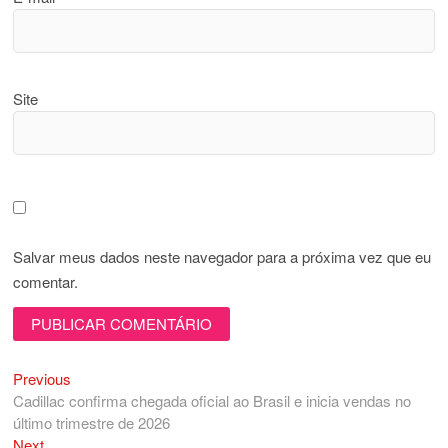
Site
Salvar meus dados neste navegador para a próxima vez que eu
comentar.
Previous
Navegação
Previous
post:
Cadillac confirma chegada oficial ao Brasil e inicia vendas no
de
último trimestre de 2026
Post
Next
Next