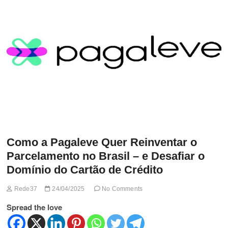
t
t
o
n
Como a Pagaleve Quer Reinventar o
Parcelamento no Brasil – e Desafiar o
Domínio do Cartão de Crédito
Rede37
24/04/2025
No Comments
Spread the love