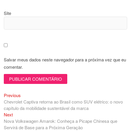
Site
Salvar meus dados neste navegador para a próxima vez que eu
comentar.
Previous
Navegação
Previous
post:
Chevrolet Captiva retorna ao Brasil como SUV elétrico: o novo
de
capítulo da mobilidade sustentável da marca
Post
Next
Next
post:
Nova Volkswagen Amarok: Conheça a Picape Chinesa que
Servirá de Base para a Próxima Geração