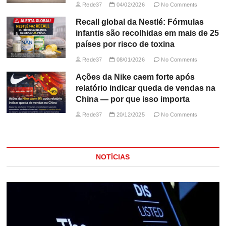
Rede37
04/02/2026
No Comments
Recall global da Nestlé: Fórmulas
infantis são recolhidas em mais de 25
países por risco de toxina
Rede37
08/01/2026
No Comments
Ações da Nike caem forte após
relatório indicar queda de vendas na
China — por que isso importa
Rede37
20/12/2025
No Comments
NOTÍCIAS