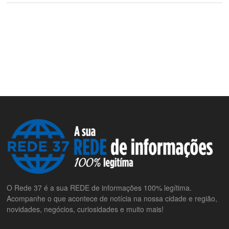
O Rede 37 é a sua REDE de informações 100% legítima.
Acompanhe o que acontece de notícia na nossa cidade e região,
novidades, negócios, curiosidades e muito mais!