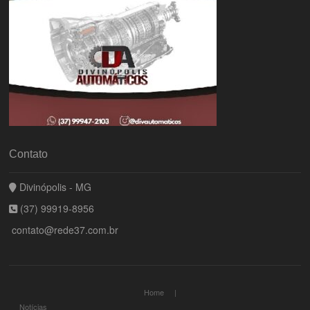
Contato
Divinópolis - MG
(37) 99919-8956
contato@rede37.com.br
Home
Notícias