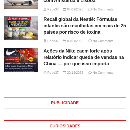
com Amsterdã e Lisboa
Rede37
04/02/2026
No Comments
Recall global da Nestlé: Fórmulas
infantis são recolhidas em mais de 25
países por risco de toxina
Rede37
08/01/2026
No Comments
Ações da Nike caem forte após
relatório indicar queda de vendas na
China — por que isso importa
Rede37
20/12/2025
No Comments
PUBLICIDADE
CURIOSIDADES