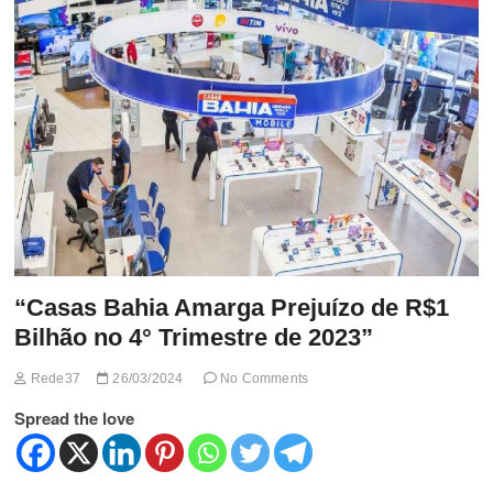
t
t
o
n
“Casas Bahia Amarga Prejuízo de R$1
Bilhão no 4° Trimestre de 2023”
Rede37
26/03/2024
No Comments
Spread the love