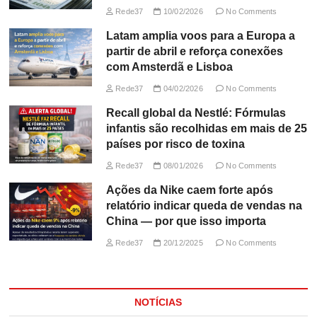
Rede37
10/02/2026
No Comments
Latam amplia voos para a Europa a
partir de abril e reforça conexões
com Amsterdã e Lisboa
Rede37
04/02/2026
No Comments
Recall global da Nestlé: Fórmulas
infantis são recolhidas em mais de 25
países por risco de toxina
Rede37
08/01/2026
No Comments
Ações da Nike caem forte após
relatório indicar queda de vendas na
China — por que isso importa
Rede37
20/12/2025
No Comments
NOTÍCIAS