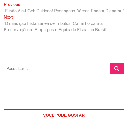
Previous
Navegação
Previous
post:
“Fusão Azul-Gol: Cuidado! Passagens Aéreas Podem Disparar!”
de
Next
Next
Post
post:
“Diminuição Instantânea de Tributos: Caminho para a
Preservação de Empregos e Equidade Fiscal no Brasil”
Pesquisa
…
VOCÊ PODE GOSTAR