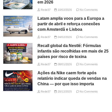
em 2026
Rede37
10/02/2026
No Comments
Latam amplia voos para a Europa a
partir de abril e reforça conexões
com Amsterdã e Lisboa
Rede37
04/02/2026
No Comments
Recall global da Nestlé: Fórmulas
infantis são recolhidas em mais de 25
países por risco de toxina
Rede37
08/01/2026
No Comments
Ações da Nike caem forte após
relatório indicar queda de vendas na
China — por que isso importa
Rede37
20/12/2025
No Comments