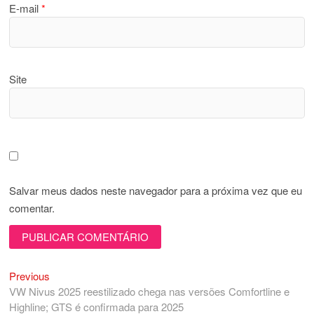
E-mail
*
Site
Salvar meus dados neste navegador para a próxima vez que eu
comentar.
Previous
Navegação
Previous
post:
VW Nivus 2025 reestilizado chega nas versões Comfortline e
de
Highline; GTS é confirmada para 2025