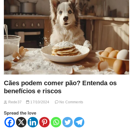
t
t
o
n
Cães podem comer pão? Entenda os
benefícios e riscos
Rede37
17/10/2024
No Comments
Spread the love