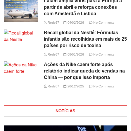
Latam amplia voos para a Europa a
partir de abril e reforça conexões
com Amsterdã e Lisboa
Rede37
04/02/2026
No Comments
Recall global da Nestlé: Fórmulas
infantis são recolhidas em mais de 25
países por risco de toxina
Rede37
08/01/2026
No Comments
Ações da Nike caem forte após
relatório indicar queda de vendas na
China — por que isso importa
Rede37
20/12/2025
No Comments
NOTÍCIAS