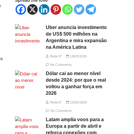
Spread the love
o
Uber anuncia investimento
de US$ 500 milhões na
Argentina e mira expansão
na América Latina
Rede37
18/03/2026
es
No Comments
Dólar cai ao menor nível
desde 2024: por que o real
voltou a ganhar força em
2026
Rede37
10/02/2026
No Comments
Latam amplia voos para a
Europa a partir de abril e
reforça conexões com