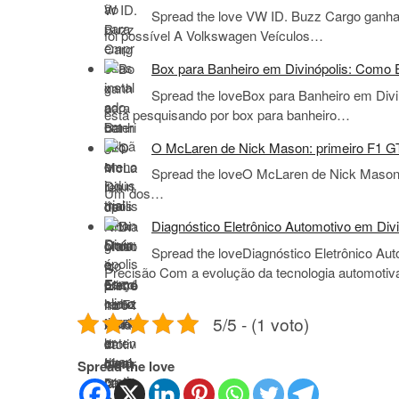
Spread the love VW ID. Buzz Cargo ganha 
foi possível A Volkswagen Veículos…
Box para Banheiro em Divinópolis: Como E
Spread the loveBox para Banheiro em Divi
está pesquisando por box para banheiro…
O McLaren de Nick Mason: primeiro F1 GTR 
Spread the loveO McLaren de Nick Mason: p
Um dos…
Diagnóstico Eletrônico Automotivo em Divi
Spread the loveDiagnóstico Eletrônico Aut
Precisão Com a evolução da tecnologia automotiv
5/5 - (1 voto)
Spread the love