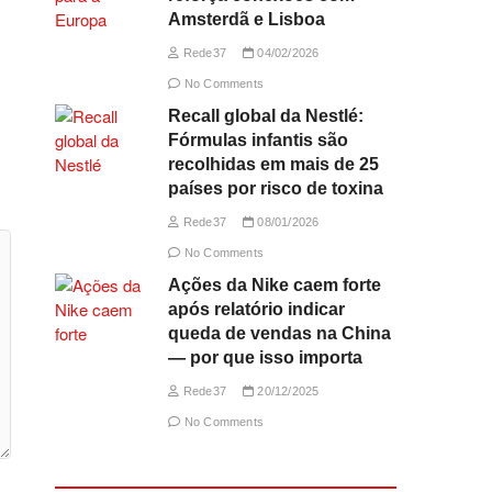
Amsterdã e Lisboa
Rede37
04/02/2026
No Comments
Recall global da Nestlé:
Fórmulas infantis são
recolhidas em mais de 25
países por risco de toxina
Rede37
08/01/2026
No Comments
Ações da Nike caem forte
após relatório indicar
queda de vendas na China
— por que isso importa
Rede37
20/12/2025
No Comments