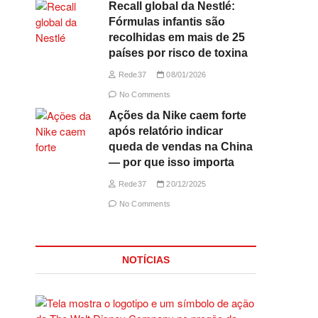
Recall global da Nestlé:
Fórmulas infantis são
recolhidas em mais de 25
países por risco de toxina
Rede37
08/01/2026
No Comments
Ações da Nike caem forte
após relatório indicar
queda de vendas na China
— por que isso importa
Rede37
20/12/2025
No Comments
NOTÍCIAS