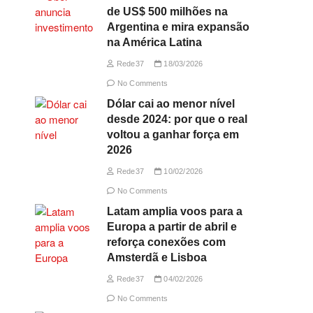
de US$ 500 milhões na
Argentina e mira expansão
na América Latina
Rede37
18/03/2026
No Comments
Dólar cai ao menor nível
desde 2024: por que o real
voltou a ganhar força em
2026
Rede37
10/02/2026
No Comments
Latam amplia voos para a
Europa a partir de abril e
reforça conexões com
Amsterdã e Lisboa
Rede37
04/02/2026
No Comments