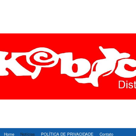
ÍCIAS DIVINÓPOLIS É R
E AS ULTIMAS NOTICIAS DE DIVINOPOLIS E REGIAO CENTRO-OESTE D
, ESPORTE, CULTURA E TECNOLOGIA.
STE – REDE37
Home
Notícias
POLÍTICA DE PRIVACIDADE
Contato