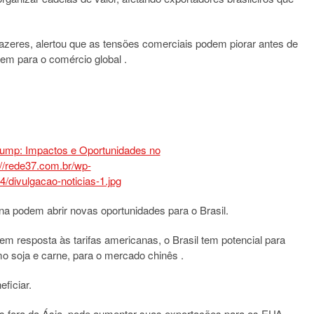
razeres, alertou que as tensões comerciais podem piorar antes de
zem para o comércio global
.​
na podem abrir novas oportunidades para o Brasil.
m resposta às tarifas americanas, o Brasil tem potencial para
o soja e carne, para o mercado chinês
.​
ficiar.
s fora da Ásia, pode aumentar suas exportações para os EUA,