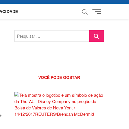
M
VACIDADE
e
n
u
Pesquisar
B
…
u
t
t
o
n
VOCÊ PODE GOSTAR
e