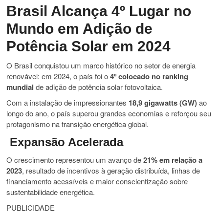
Brasil
Alcança
4º
Lugar
no
Mundo
em
Adição
de
Potência
Solar
em
2024
O
Brasil
conquistou
um
marco
histórico
no
setor
de
energia
renovável:
em
2024,
o
país
foi
o
4º
colocado
no
ranking
mundial
de
adição
de
potência
solar
fotovoltaica.
Com
a
instalação
de
impressionantes
18,9
gigawatts (
GW)
ao
longo
do
ano,
o
país
superou
grandes
economias
e
reforçou
seu
protagonismo
na
transição
energética
global.
Expansão
Acelerada
O
crescimento
representou
um
avanço
de
21%
em
relação
a
2023
,
resultado
de
incentivos
à
geração
distribuída,
linhas
de
financiamento
acessíveis
e
maior
conscientização
sobre
sustentabilidade
energética.
PUBLICIDADE