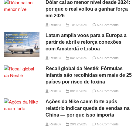
Dólar cai ao menor nível desde 2024:
por que o real voltou a ganhar força
em 2026
Rede37
10/02/2026
No Comments
Latam amplia voos para a Europa a
partir de abril e reforça conexões
com Amsterdã e Lisboa
Rede37
04/02/2026
No Comments
Recall global da Nestlé: Fórmulas
infantis são recolhidas em mais de 25
países por risco de toxina
Rede37
08/01/2026
No Comments
Ações da Nike caem forte após
relatório indicar queda de vendas na
China — por que isso importa
Rede37
20/12/2025
No Comments