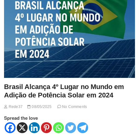
t
t
o
n
Brasil Alcança 4º Lugar no Mundo em
Adição de Potência Solar em 2024
Rede37
08/05/2025
No Comments
Spread the love