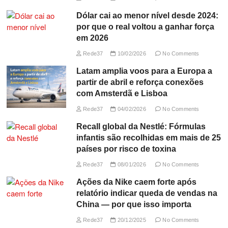
Dólar cai ao menor nível desde 2024:
por que o real voltou a ganhar força
em 2026
Rede37
10/02/2026
No Comments
Latam amplia voos para a Europa a
partir de abril e reforça conexões
com Amsterdã e Lisboa
Rede37
04/02/2026
No Comments
Recall global da Nestlé: Fórmulas
infantis são recolhidas em mais de 25
países por risco de toxina
Rede37
08/01/2026
No Comments
Ações da Nike caem forte após
relatório indicar queda de vendas na
China — por que isso importa
Rede37
20/12/2025
No Comments