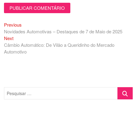
Previous
Navegação
Previous
post:
Novidades Automotivas – Destaques de 7 de Maio de 2025
de
Next
Next
Post
post:
Câmbio Automático: De Vilão a Queridinho do Mercado
Automotivo
Pesquisa
…