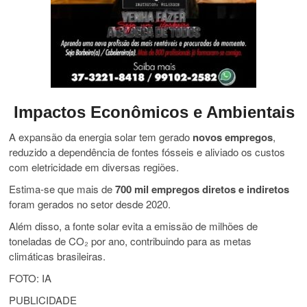
Impactos
Econômicos
e
Ambientais
A
expansão
da
energia
solar
tem
gerado
novos
empregos
,
reduzido
a
dependência
de
fontes
fósseis
e
aliviado
os
custos
com
eletricidade
em
diversas
regiões.
Estima-
se
que
mais
de
700
mil
empregos
diretos
e
indiretos
foram
gerados
no
setor
desde
2020.
Além
disso,
a
fonte
solar
evita
a
emissão
de
milhões
de
toneladas
de
CO₂
por
ano,
contribuindo
para
as
metas
climáticas
brasileiras.
FOTO: IA
PUBLICIDADE