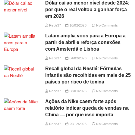
Dólar cai ao menor nível desde 2024:
por que o real voltou a ganhar força
em 2026
Rede37
10/02/2026
No Comments
Latam amplia voos para a Europa a
partir de abril e reforça conexões
com Amsterdã e Lisboa
Rede37
04/02/2026
No Comments
Recall global da Nestlé: Fórmulas
infantis são recolhidas em mais de 25
países por risco de toxina
Rede37
08/01/2026
No Comments
Ações da Nike caem forte após
relatório indicar queda de vendas na
China — por que isso importa
Rede37
20/12/2025
No Comments