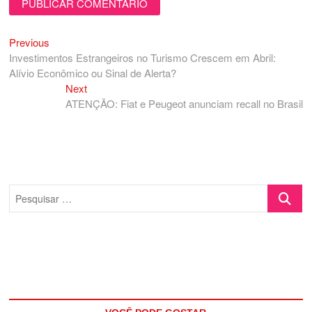
Previous
Navegação
Previous
post:
Investimentos Estrangeiros no Turismo Crescem em Abril:
de
Alívio Econômico ou Sinal de Alerta?
Post
Next
Next
post:
ATENÇÃO: Fiat e Peugeot anunciam recall no Brasil
Pesquisa
…