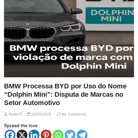
t
t
o
n
BMW Processa BYD por Uso do Nome
“Dolphin Mini”: Disputa de Marcas no
Setor Automotivo
Rede37
28/05/2025
No Comments
Spread the love