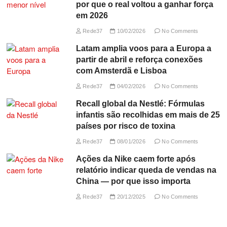
por que o real voltou a ganhar força
em 2026
Rede37
10/02/2026
No Comments
Latam amplia voos para a Europa a
partir de abril e reforça conexões
com Amsterdã e Lisboa
Rede37
04/02/2026
No Comments
Recall global da Nestlé: Fórmulas
infantis são recolhidas em mais de 25
países por risco de toxina
Rede37
08/01/2026
No Comments
Ações da Nike caem forte após
relatório indicar queda de vendas na
China — por que isso importa
Rede37
20/12/2025
No Comments