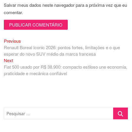
Salvar meus dados neste navegador para a próxima vez que eu
comentar.
Previous
Navegação
Previous
post:
Renault Boreal Iconic 2026: pontos fortes, limitações e o que
de
esperar do novo SUV médio da marca francesa
Post
Next
Next
post:
Fiat 500 usado por R$ 38.900: compacto estiloso une economia,
praticidade e mecânica confiável
Pesquisa
…