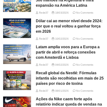
500 milhões na Argentina e mira
expansão na América Latina
Rede37
18/03/2026
No Comments
Dólar cai ao menor nível desde 2024:
por que o real voltou a ganhar força
em 2026
Rede37
10/02/2026
No Comments
Latam amplia voos para a Europa a
partir de abril e reforça conexões
com Amsterdã e Lisboa
Rede37
04/02/2026
No Comments
Recall global da Nestlé: Fórmulas
infantis são recolhidas em mais de 25
países por risco de toxina
Rede37
08/01/2026
No Comments
Ações da Nike caem forte após
relatório indicar queda de vendas na