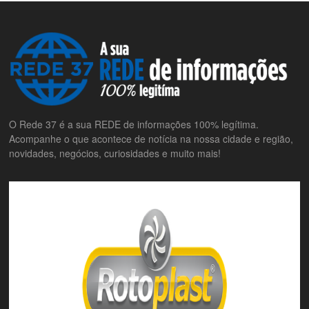
O Rede 37 é a sua REDE de informações 100% legítima.
Acompanhe o que acontece de notícia na nossa cidade e região,
novidades, negócios, curiosidades e muito mais!