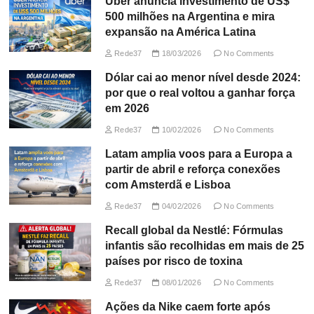
Uber anuncia investimento de US$
500 milhões na Argentina e mira
expansão na América Latina
Rede37
18/03/2026
No Comments
Dólar cai ao menor nível desde 2024:
por que o real voltou a ganhar força
em 2026
Rede37
10/02/2026
No Comments
Latam amplia voos para a Europa a
partir de abril e reforça conexões
com Amsterdã e Lisboa
Rede37
04/02/2026
No Comments
Recall global da Nestlé: Fórmulas
infantis são recolhidas em mais de 25
países por risco de toxina
Rede37
08/01/2026
No Comments
Ações da Nike caem forte após