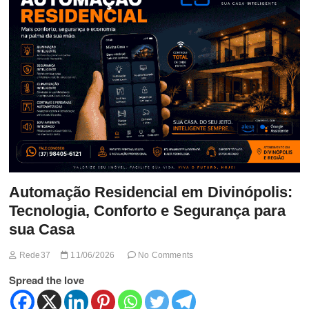
t
t
o
n
Automação Residencial em Divinópolis:
Tecnologia, Conforto e Segurança para
sua Casa
Rede37
11/06/2026
No Comments
Spread the love