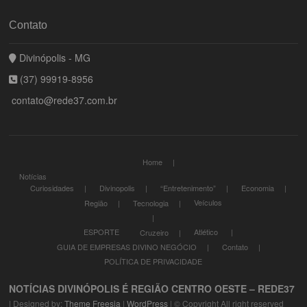
Contato
Divinópolis - MG
(37) 99919-8956
contato@rede37.com.br
Home
Notícias
Curiosidades
Divinopolis
“Entretenimento”
Economia
Veículos
Região
Tecnologia
ESPORTE
Atlético
Cruzeiro
GUIA DE EMPRESAS DIVINO NEGÓCIO
Contato
POLÍTICA DE PRIVACIDADE
NOTÍCIAS DIVINÓPOLIS É REGIÃO CENTRO OESTE – REDE37
| Designed by:
Theme Freesia
|
WordPress
| © Copyright All right reserved