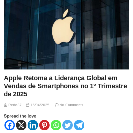
t
t
o
n
Apple Retoma a Liderança Global em
Vendas de Smartphones no 1º Trimestre
de 2025
Rede37
16/04/2025
No Comments
Spread the love