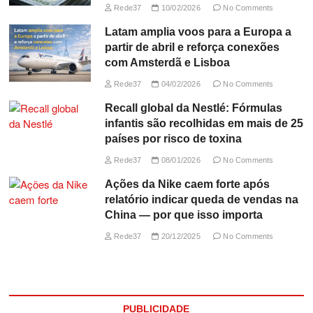
Rede37
10/02/2026
No Comments
Latam amplia voos para a Europa a
partir de abril e reforça conexões
com Amsterdã e Lisboa
Rede37
04/02/2026
No Comments
Recall global da Nestlé: Fórmulas
infantis são recolhidas em mais de 25
países por risco de toxina
Rede37
08/01/2026
No Comments
Ações da Nike caem forte após
relatório indicar queda de vendas na
China — por que isso importa
Rede37
20/12/2025
No Comments
PUBLICIDADE